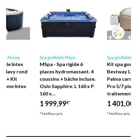
ntex Piscine
Spa gonflable MSpa
Spa gonflable B
lable Intex
MSpa - Spa rigide 6
Kit spa gonfl
e Navy rond
places hydromassant. 4
Bestway Lay
ces + Kit
coussins + bâche incluse.
Palma carré 
brome Intex
Oslo Sapphire. L 160 x P
Pro 5/7 place
160 x…
traitement 
1 999,99
1 401,00
€*
€
* Meilleur prix
* Meilleur prix