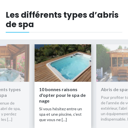
Les différents types d’abris
de spa
 raisons
Abris de spas
Les différe
ur le spa de
d’abris de s
Pour profiter tout au long
de l'année de votre spa
L’heure est ve
extérieur, l'abri de spa est
choisir votre a
tez entre un
un équipement
et vous vous y
iscine, c’est
indispensable. Il […]
parmi toutes l
 […]