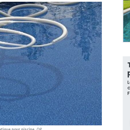
L
c
atique pour piscine
DR