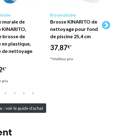
iscine
Brosse piscine
Brosse pisc
 murale de
Brosse KINARITO de
2 pièces
e KINARITO,
nettoyage pour fond
brosse ép
e brosse de
de piscine 25,4 cm
d'eau pis
e en plastique,
de netto
37,87
€*
 de nettoyage
plastiqu
et…
* Meilleur prix
2
26,09
€*
€*
r prix
* Meilleur pri
 : voir le guide d'achat
ent