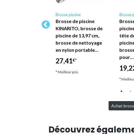
se piscine
Brosse piscine
Brosse p
osse éponge de
Brosse de piscine
Brosse
cine KINARITO,
KINARITO, brosse de
piscin
sse de nettoyage
piscine de 13,97 cm,
tête d
nge, accessoires
brosse de nettoyage
piscin
piscine pour…
en nylon portable…
brosse
pour…
,83
27,41
€*
€*
19,2
lleur prix
* Meilleur prix
* Meilleu
Achat brosse
Découvrez égalem