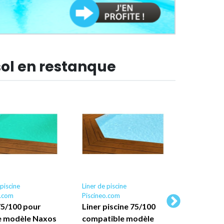
 sol en restanque
 piscine
Liner de piscine
Liner de pis
o.com
Piscineo.com
Piscineo.co
75/100 pour
Liner piscine 75/100
Liner pis
e modèle Naxos
compatible modèle
compatib