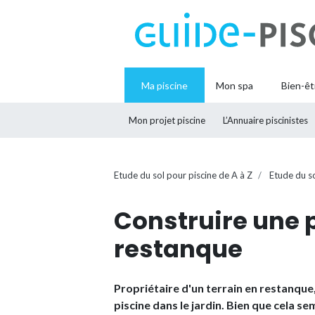
Ma piscine
Mon spa
Bien-êt
Mon projet piscine
L’Annuaire piscinistes
Etude du sol pour piscine de A à Z
Etude du so
Construire une p
restanque
Propriétaire d'un terrain en restanqu
piscine dans le jardin. Bien que cela se