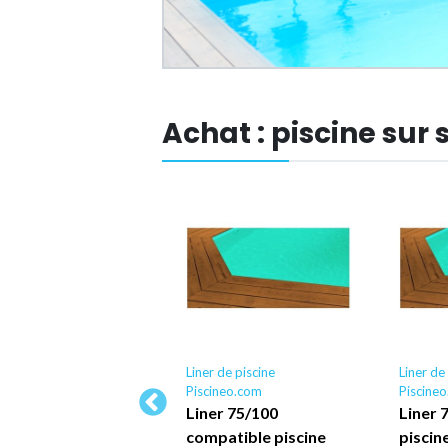
Achat : piscine sur
r de piscine
Liner de piscine
Liner de
ineo.com
Piscineo.com
Piscine
er au m² pour
Liner 75/100
Liner 
aration piscine -
compatible piscine
piscin