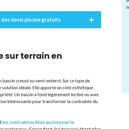
A
m
 des devis piscine gratuits
e sur terrain en
n bassin creusé ou semi-enterré. Sur ce type de
 solution idéale. Elle apporte un côté esthétique
opriété. Un bassin à fond légèrement incliné ou avec
tive intéressante pour transformer la contrainte du
ré
les contraintes liées au sol pour la
en restanque. Cependant, les travaux étant plus