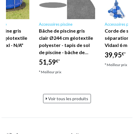
cine
Accessoires piscine
Accessoires pisc
scine gris
Bâche de piscine gris
Corde de séc
cm géotextile
clair Ø244 cm géotextile
séparation d
daxl - N/A"
polyester - tapis de sol
Vidaxl 6 m en
de piscine - bâche de…
39,95
€*
51,59
€*
* Meilleur prix
* Meilleur prix
Voir tous les produits