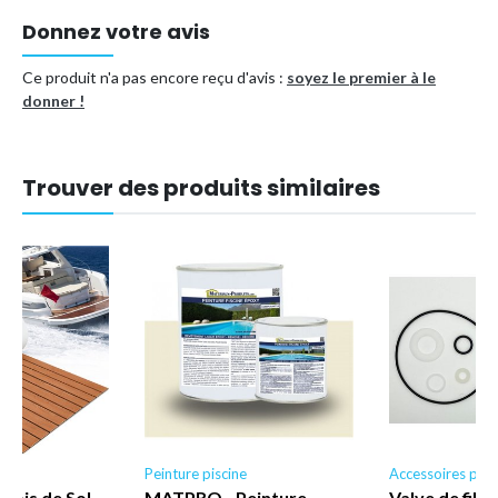
Donnez votre avis
Ce produit n'a pas encore reçu d'avis :
soyez le premier à le
donner !
Trouver des produits similaires
e
Peinture piscine
Accessoires pisc
pis de Sol
MATPRO - Peinture
Valve de filtr