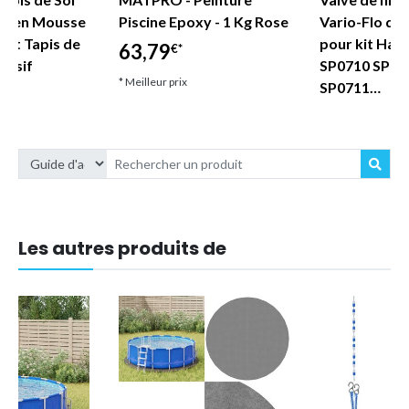
nt en Mousse
Piscine Epoxy - 1 Kg Rose
Vario-Flo de
cht Tapis de
pour kit Hay
63,79
€*
hésif
SP0710 SP07
* Meilleur prix
SP0711…
9,21
€*
* Meilleur prix
Les autres produits de