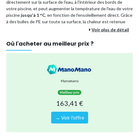
directement sur la surface de l'eau, à l'intérieur des bords de
votre piscine, et peut augmenter la température de l'eau de votre
piscine
jusqu'à 1 °C
, en fonction de l'ensoleillement direct. Grâce
à des bulles de PE sur toute sa surface, la chaleur est retenue
beaucoup plus longtemps, ce qui en fait le moyen le moins
Voir plus de détail
coûteux de chauffer votre piscine.
Où l'acheter au meilleur prix ?
Parallèlement, elle contribue à réduire significativement la
consommation de produits chimiques ainsi que l'évaporation de
l'eau. Légère mais robuste, elle peut être aisément adaptée aux
petites piscines.
Caractéristiques :
Manomano
Couleur : bleu
Meilleur prix
Dimensions : 975 x 488 cm (Longueur x largeur)
163,41 €
Matériau : PE (polyéthylène) avec chambres à air
→ Voir l'offre
Type de produit
Autres accessoires et équipements
Référence (EAN)
3005726764448