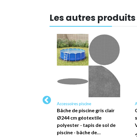
Les autres produits
 piscine
Accessoires piscine
A
 piscine gris clair
Bâche de piscine gris clair
géotextile
Ø244 cm géotextile
 Vidaxl - N/A"
polyester - tapis de sol de
piscine - bâche de…
*