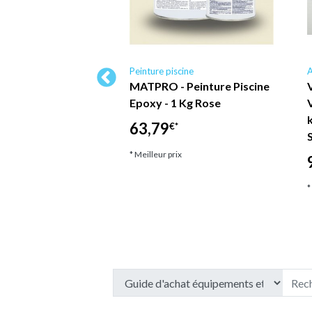
scine
Peinture piscine
A
Tapis de Sol
MATPRO - Peinture Piscine
V
 Pont en Mousse
Epoxy - 1 Kg Rose
Yacht Tapis de Sol
63,79
€*
ésif Marron…
* Meilleur prix
*
ix
*