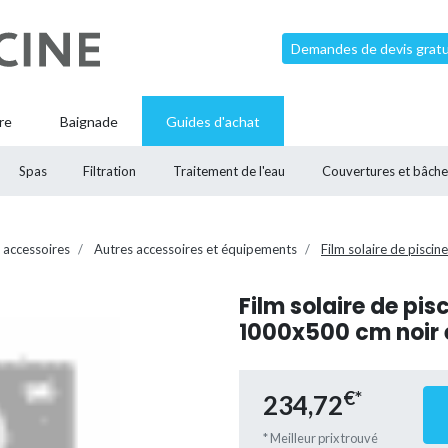
Demandes de devis gratui
re
Baignade
Guides d'achat
Spas
Filtration
Traitement de l'eau
Couvertures et bâche
 accessoires
Autres accessoires et équipements
Film solaire de pisci
Film solaire de pis
1000x500 cm noir 
€*
234,72
* Meilleur prix trouvé