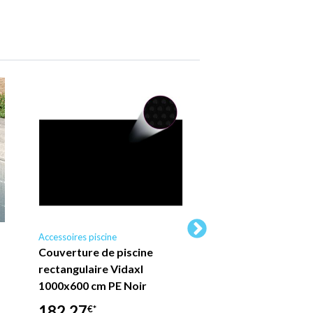
Accessoires piscine
Accessoires piscine
Couverture de piscine
Couverture de pis
rectangulaire Vidaxl
Vidaxl Bleu 975 x 
1000x600 cm PE Noir
163,41
€*
182,27
€*