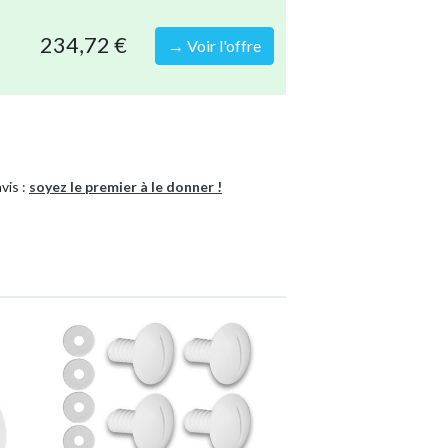
ir et bleu
offrent une esthétique agréable,
 PE épais avec chambres à air, garantit
234,72 €
→ Voir l'offre
 avec chambres à air
vis :
soyez le premier à le donner !
 (L x l)
ue et économique pour chauffer votre piscine
nte environnementale et vos dépenses en
e de piscine : une révolution pour votre confort
es accessoires et équipements
0374085273