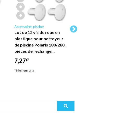
Accessoires piscine
Accessoires piscine A
Lot de 12 vis de roue en
Piscine de jardin en
plastique pour nettoyeur
3,20x2,20 x H.0,70
de piscine Polaris 180/280,
filtration ALTANK
pièces de rechange…
1 299,00
€*
7,27
€*
* Meilleur prix
* Meilleur prix