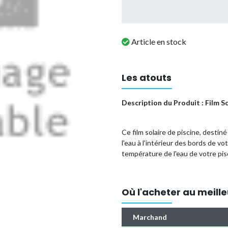
Article en stock
Les atouts
Description du Produit : Film So
Ce film solaire de piscine, destin
l'eau à l'intérieur des bords de v
température de l'eau de votre pis
d'ensoleillement direct. Grâce à d
ce film retient la chaleur beaucou
le moins cher de chauffer votre pis
Où l'acheter au meille
consommation de produits chimique
Facilement adaptable pour les pisci
Marchand
également remarquable par sa légè