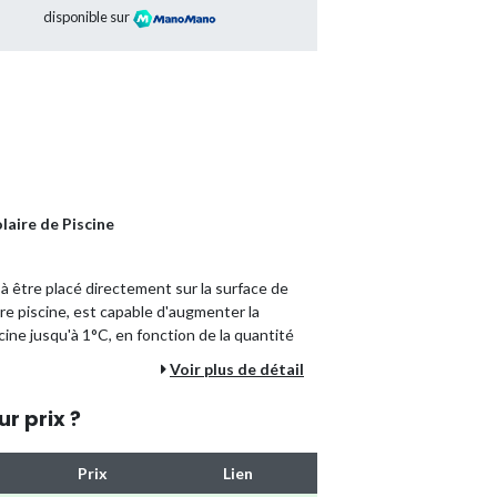
disponible sur
laire de Piscine
é à être placé directement sur la surface de
otre piscine, est capable d'augmenter la
cine jusqu'à 1°C, en fonction de la quantité
es bulles de PE réparties sur toute sa surface,
Voir plus de détail
p plus longtemps. Il représente ainsi le moyen
cine. Parallèlement, il contribue à réduire la
ur prix ?
s et l'évaporation de l'eau.
nes de plus petite taille, ce film solaire est
Prix
Lien
reté qui facilite grandement son installation