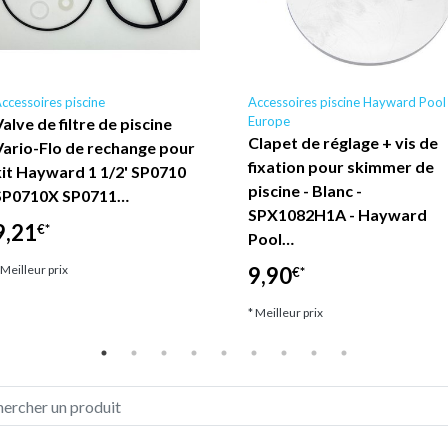
ccessoires piscine
Accessoires piscine Hayward Pool
Europe
alve de filtre de piscine
Clapet de réglage + vis de
Vario-Flo de rechange pour
fixation pour skimmer de
kit Hayward 1 1/2' SP0710
piscine - Blanc -
SP0710X SP0711…
SPX1082H1A - Hayward
9,21
€*
Pool…
 Meilleur prix
9,90
€*
* Meilleur prix