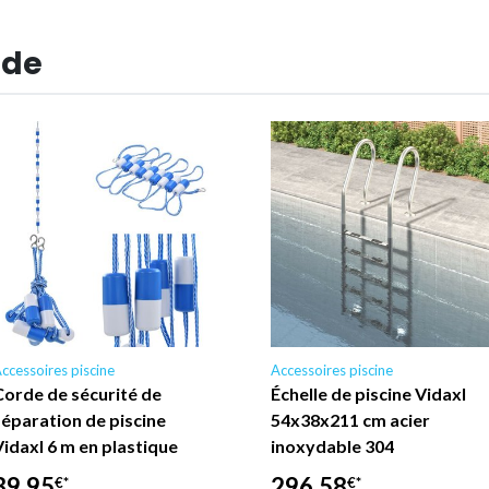
 de
ccessoires piscine
Accessoires piscine
Corde de sécurité de
Échelle de piscine Vidaxl
séparation de piscine
54x38x211 cm acier
Vidaxl 6 m en plastique
inoxydable 304
39,95
296,58
€*
€*