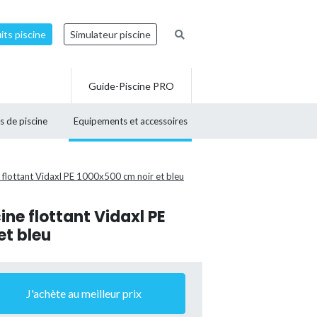
ts piscine
Simulateur piscine
Guide-Piscine PRO
s de piscine
Equipements et accessoires
ne flottant Vidaxl PE 1000x500 cm noir et bleu
cine flottant Vidaxl PE
et bleu
J'achète au meilleur prix