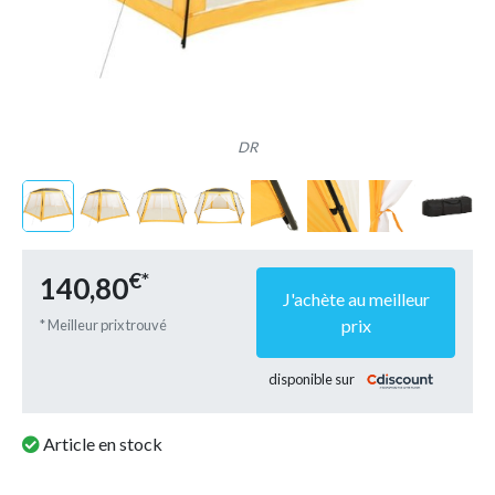
DR
€*
140,80
J'achète au meilleur
prix
* Meilleur prix trouvé
disponible sur
Article en stock