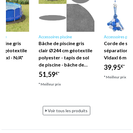
cine
Accessoires piscine
Accessoires pisc
scine gris
Bâche de piscine gris
Corde de séc
cm géotextile
clair Ø244 cm géotextile
séparation d
daxl - N/A"
polyester - tapis de sol
Vidaxl 6 m en
de piscine - bâche de…
39,95
€*
51,59
€*
* Meilleur prix
* Meilleur prix
Voir tous les produits