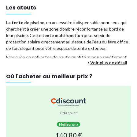
Les atouts
La tente de piscine
, un accessoire indispensable pour ceux qui
cherchent à créer une zone d'ombre réconfortante au bord de
leur piscine. Cette
tente multifonction
peut servir de
protection solaire directement au-dessus de l'eau ou faire office
de toit élégant pour votre espace détente extérieur.
Fabriquée en
polyester de haute qualité avec un revêtement
Voir plus de détail
en PA
, elle est spécialement conçue pour offrir une résistance
optimale aux rayons ultraviolets. Son
cadre robuste en acier
Où l'acheter au meilleur prix ?
garantit une solidité et une durabilité exceptionnelles. De plus,
grâce à ses
parois en maille
, elle assure une excellente
ventilation, ce qui est parfait pour profiter pleinement des
journées ensoleillées sans souffrir de la chaleur.
Cette tente est idéale pour des
piscines rondes
d'un diamètre
maximal de
300 cm
. Il est important de noter que le produit
Cdiscount
nécessite un assemblage avant utilisation.
Meilleur prix
Important :
Pour garantir la longévité de ce produit, il ne doit
JAMAIS
être utilisé dans des conditions météorologiques
140,80 €