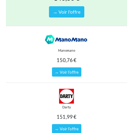
défavorables telles que le vent fort, la pluie abondante, la neige
ou la tempête. Conçue pour une utilisation occasionnelle et de
→ Voir l'offre
courte durée (niveau de performance 1), bien que résistante à la
pluie, cette tente est principalement destinée à être utilisée par
beau temps.
Couleur
: jaune
Matériau
: tissu avec revêtement PA, acier
Manomano
Dimensions totales
: 660 x 580 x 250 cm (L x l x H)
150,76 €
Poids du tissu
: 180 g/m²
→ Voir l'offre
Type de produit
Autres accessoires et équipements
Référence (EAN)
8720286152256
Darty
151,99 €
→ Voir l'offre