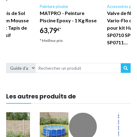
e
Peinture piscine
Accessoires pisc
pis de Sol
MATPRO - Peinture
Valve de filtr
nt en Mousse
Piscine Epoxy - 1 Kg Rose
Vario-Flo de
cht Tapis de
pour kit Hay
63,79
€*
hésif
SP0710 SP07
* Meilleur prix
SP0711…
9,21
€*
* Meilleur prix
Les autres produits de