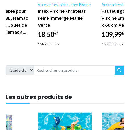
irs
Accessoires loisirs Intex Piscine
Accessoires loisi
nflable pour
Intex Piscine - Matelas
Fauteuil gonf
TERBL, Hamac
semi-immergé Maille
Piscine Empir
eau, Jouet de
Verte
x 60 cm Vert 
 1, Hamac à…
18,50
109,99
€*
€*
* Meilleur prix
* Meilleur prix
Les autres produits de