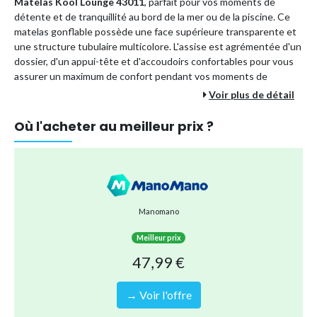
Matelas Kool Lounge 43011
, parfait pour vos moments de
détente et de tranquillité au bord de la mer ou de la piscine. Ce
matelas gonflable possède une face supérieure transparente et
une structure tubulaire multicolore. L'assise est agrémentée d'un
dossier, d'un appui-tête et d'accoudoirs confortables pour vous
assurer un maximum de confort pendant vos moments de
flottaison.
Voir plus de détail
Où l'acheter au meilleur prix ?
Il a été spécialement conçu pour l'extérieur afin que les enfants
comme les adultes puissent s'amuser en toute sécurité. Ce salon
Kool a fait l'objet de tests rigoureux pour garantir sa qualité et
stimuler le plaisir des utilisateurs.
Manomano
La structure du plateau transparent présente une rangée de
poutres en I colorées. Le dossier, l'appui-tête et les accoudoirs
Meilleur prix
apportent un confort optimal lors de vos sessions de détente sur
47,99 €
l'eau. Profiter du soleil n’a jamais été aussi amusant !
→ Voir l'offre
Spécifications techniques :