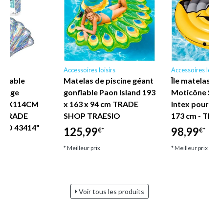
irs
Accessoires loisirs
Accessoires loisi
nflable
Matelas de piscine géant
Île matelas g
illage
gonflable Paon Island 193
Moticône Sou
 185X114CM
x 163 x 94 cm TRADE
Intex pour pi
e TRADE
SHOP TRAESIO
173 cm - TR
IO 43414"
125,99
98,99
€*
€*
* Meilleur prix
* Meilleur prix
Voir tous les produits