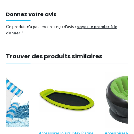
Donnez votre avis
Ce produit n'a pas encore reçu d'avis :
soyez le premier à le
donner !
Trouver des produits similaires
irs
Accessoires loisirs Intex Piscine
Accessoires loisi