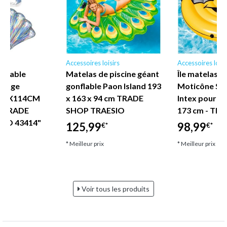
irs
Accessoires loisirs
Accessoires loisi
nflable
Matelas de piscine géant
Île matelas g
illage
gonflable Paon Island 193
Moticône Sou
 185X114CM
x 163 x 94 cm TRADE
Intex pour pi
e TRADE
SHOP TRAESIO
173 cm - TR
IO 43414"
125,99
98,99
€*
€*
* Meilleur prix
* Meilleur prix
Voir tous les produits