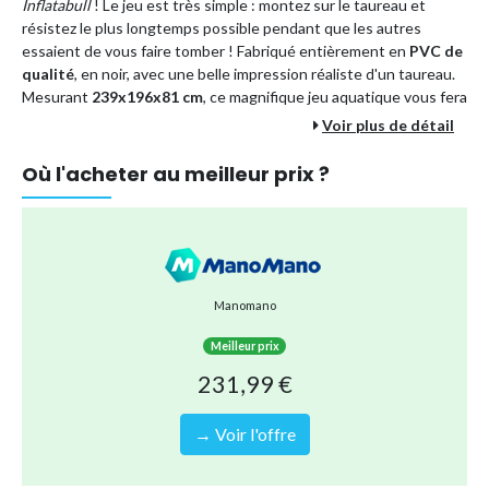
Inflatabull
! Le jeu est très simple : montez sur le taureau et
résistez le plus longtemps possible pendant que les autres
essaient de vous faire tomber ! Fabriqué entièrement en
PVC de
qualité
, en noir, avec une belle impression réaliste d'un taureau.
Mesurant
239x196x81 cm
, ce magnifique jeu aquatique vous fera
passer des heures de plaisir avec vos amis. Saurez-vous résister à
Voir plus de détail
la fureur du redoutable taureau déchaîné ?
Où l'acheter au meilleur prix ?
Spécifications du produit :
Dimensions : 239 x 196 x 81 cm
Matériau : PVC
Couleur : Noir avec impression de taureau
Assemblage requis : Oui
Manomano
Contenu du paquet :
Meilleur prix
1 x Inflatabull gonflable
Raging Bull Game
Sea Pool
231,99 €
239x196x81 cm
→ Voir l'offre
Type de produit
Matelas gonflable
Référence (EAN)
8022044579559