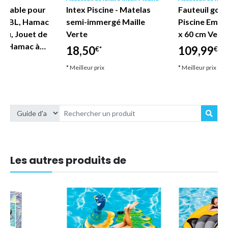
nflable pour
Intex Piscine - Matelas
Fauteuil gonf
TERBL, Hamac
semi-immergé Maille
Piscine Empir
eau, Jouet de
Verte
x 60 cm Vert 
 1, Hamac à…
18,50
109,99
€*
€*
* Meilleur prix
* Meilleur prix
Les autres produits de