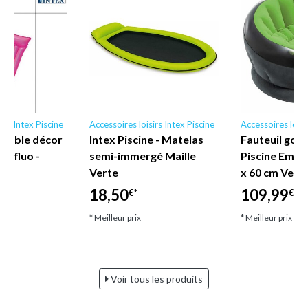
irs Intex Piscine
Accessoires loisirs Intex Piscine
Accessoires loisi
flable décor
Intex Piscine - Matelas
Fauteuil gonf
ge fluo -
semi-immergé Maille
Piscine Empir
e
Verte
x 60 cm Vert 
18,50
109,99
€*
€*
* Meilleur prix
* Meilleur prix
Voir tous les produits