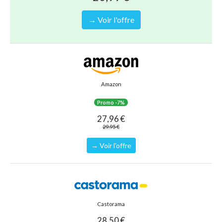
Poids maximum :
100 kg
Matière :
Vinyle de 0.30mm d'épaisseur
→ Voir l'offre
Marque :
INTEX
Type de produit :
Matelas de piscine
Vivez un bel été avec ce matelas de piscine INTEX multicolore !
Amazon
Type de produit
Matelas gonflable
Promo -7%
Référence (EAN)
6941057421803
27,96 €
29.95 €
→ Voir l'offre
Castorama
28,50 €