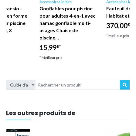
irs
Accessoires loisirs
Accessoires loisi
 Traesio -
Gonflables pour piscine
Fauteuil de j
ble en forme
pour adultes 4-en-1 avec
Habitat et Ja
pour piscine
hamac gonflable multi-
370,00
€*
cm, 3
usages Chaise de
* Meilleur prix
piscine…
15,99
€*
* Meilleur prix
Les autres produits de