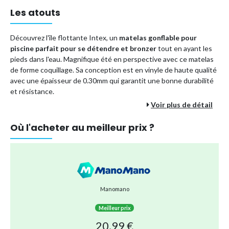
Les atouts
Découvrez l'île flottante Intex, un
matelas gonflable pour
piscine parfait pour se détendre et bronzer
tout en ayant les
pieds dans l'eau. Magnifique été en perspective avec ce matelas
de forme coquillage. Sa conception est en vinyle de haute qualité
avec une épaisseur de 0.30mm qui garantit une bonne durabilité
et résistance.
Voir plus de détail
Avec une capacité d'accueil de 100kg, ce matelas piscine est
robuste et stable. Ses
dimensions en état gonflé
sont de 157
Où l'acheter au meilleur prix ?
cm de longueur, 127 cm de largeur et 25 cm de hauteur, pendant
qu'à l'état dégonflé ses dimensions sont de 175 cm de longueur
par 140 cm de largeur. Il dispose d'une chambre à air unique pour
un gonflage facile et rapide.
Caractéristiques techniques :
Couleur :
Multicolore
Manomano
Dimensions gonflées :
(L)1,57 x (l)1,27 x (h)0.25 m
Meilleur prix
Dimensions dégonflées :
(L)1,75 x (l)1,40m
20,99 €