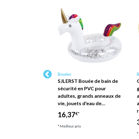
Bouées
 sauvetage
SJLERST Bouée de bain de
e Peppa Pig donut
sécurité en PVC pour
e enfant 50cm -
adultes, grands anneaux de
a
HOP TRAESIO
vie, jouets d'eau de…
16,37
*
€*
ix
* Meilleur prix
*