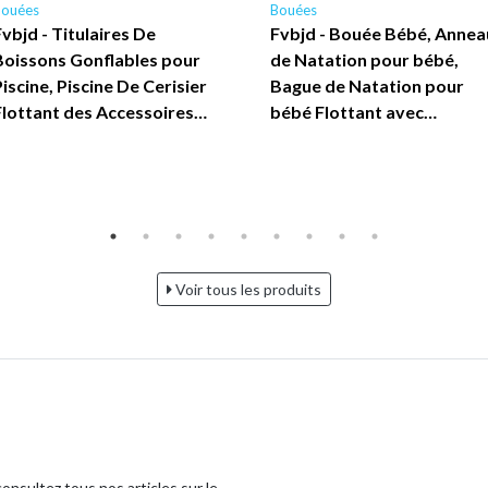
Bouées
Bouées
Fvbjd - Titulaires De
Fvbjd - Bouée Bébé, Annea
Boissons Gonflables pour
de Natation pour bébé,
Piscine, Piscine De Cerisier
Bague de Natation pour
Flottant des Accessoires…
bébé Flottant avec…
Voir tous les produits
onsultez tous nos articles sur le