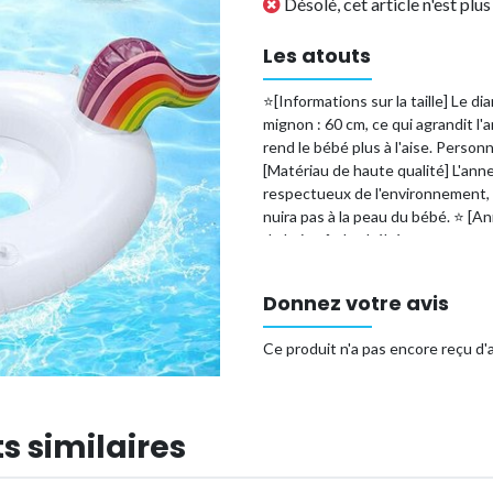
Désolé, cet article n'est plu
Les atouts
⭐[Informations sur la taille] Le d
mignon : 60 cm, ce qui agrandit l
rend le bébé plus à l'aise. Perso
[Matériau de haute qualité] L'an
respectueux de l'environnement, 
nuira pas à la peau du bébé. ⭐ [
de bain sûr, les bébés peuvent na
façon, votre bébé peut grandir en
développement précoces. Avertiss
Donnez votre avis
utiliser dans l'eau que sous la sur
de natation pour bébé] L'anneau 
Ce produit n'a pas encore reçu d'a
et offre un fort support de flotta
et à l'aise dans l'eau. Les trous p
Type de produit
s similaires
Référence (EAN)