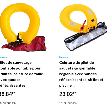
Bouées
Bouées
Gilet de sauvetage
Ceinture de gilet de
gonflable portable pour
sauvetage gonflable
dultes, ceinture de taille
réglable avec bandes
avec bandes
réfléchissantes, sifflet et
réfléchissantes…
piscine…
38,84
23,02
€*
€*
 Meilleur prix
* Meilleur prix