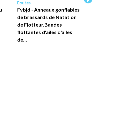
Bouées
Bouées
u
Fvbjd - Anneaux gonflables
Fvbjd - Anneau de
de brassards de Natation
Gonflable, Bouée 
de Flotteur,Bandes
pour Piscine, Flot
flottantes d'ailes d'ailes
Piscine Facile à…
de…