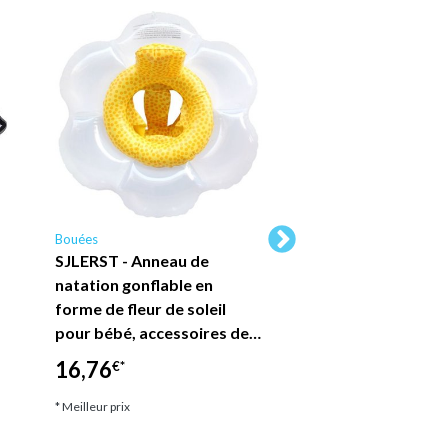
Bouées
Bouées
SJLERST - Anneau de
SJLERST Flotteur 
natation gonflable en
natation pour béb
forme de fleur de soleil
couche transparen
pour bébé, accessoires de…
PVC, Anti-fuite, p
16,76
9,79
€*
€*
* Meilleur prix
* Meilleur prix