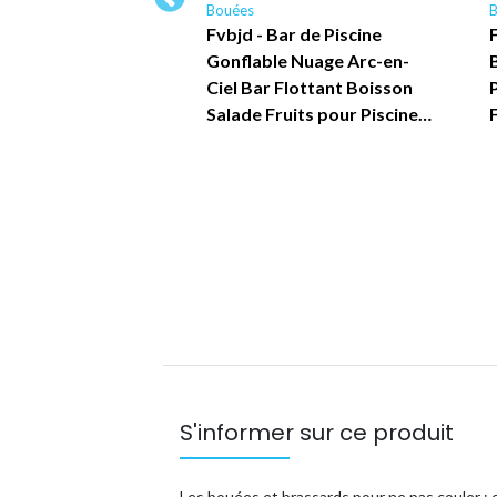
Bouées
Bouee pour Bebe,
Fvbjd - Bar de Piscine
e Natation pour
Gonflable Nuage Arc-en-
uee Piscine Bebe,
Ciel Bar Flottant Boisson
e Natation…
Salade Fruits pour Piscine…
S'informer sur ce produit
Les bouées et brassards pour ne pas couler : c