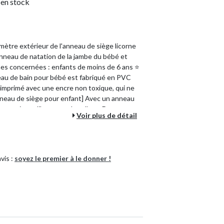
s en stock
iamètre extérieur de l'anneau de siège licorne
'anneau de natation de la jambe du bébé et
nnes concernées : enfants de moins de 6 ans ⭐
neau de bain pour bébé est fabriqué en PVC
imprimé avec une encre non toxique, qui ne
Anneau de siège pour enfant] Avec un anneau
ger et jouer librement dans l'eau. De cette
Voir plus de détail
 un mois et encourager l'apprentissage et le
ement : les enfants ne sont autorisés à
veillance d'un adulte. ⭐ [Sécurité de l'anneau
de natation pour bébé est robuste et durable
vis :
soyez le premier à le donner !
bilité. Laissez votre bébé se sentir en sécurité
lus larges pour les jambes
Bouée, brassière
6927193529757