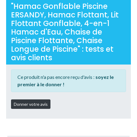
"Hamac Gonflable Piscine
ERSANDY, Hamac Flottant, Lit
Flottant Gonflable, 4-en-1
Hamac d'Eau, Chaise de
Piscine Flottante, Chaise
Longue de Piscine" : tests et
avis clients
Ce produit n'a pas encore reçu d'avis :
soyez le
premier à le donner !