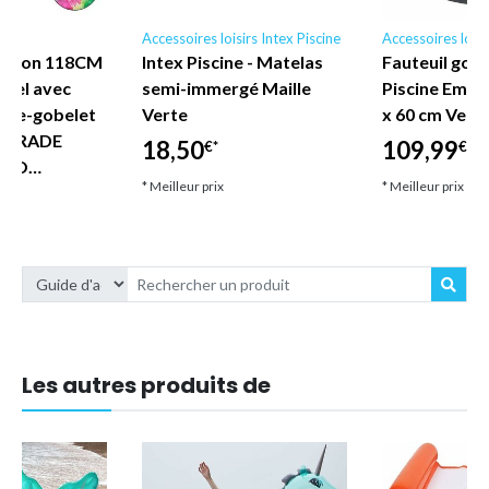
irs
Accessoires loisirs Intex Piscine
Accessoires loisi
ashion 118CM
Intex Piscine - Matelas
Fauteuil gonf
stel avec
semi-immergé Maille
Piscine Empir
rte-gobelet
Verte
x 60 cm Vert 
e TRADE
18,50
109,99
€*
€*
SIO…
* Meilleur prix
* Meilleur prix
Les autres produits de