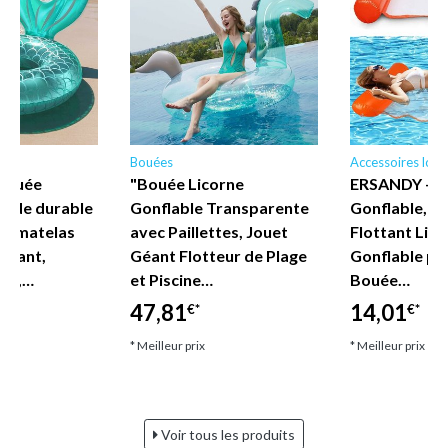
irs
Bouées
Accessoires loisi
Bouée
"Bouée Licorne
ERSANDY - H
ronde durable
Gonflable Transparente
Gonflable, In
e, matelas
avec Paillettes, Jouet
Flottant Lit 
ottant,
Géant Flotteur de Plage
Gonflable pou
ine,…
et Piscine…
Bouée…
47,81
14,01
€*
€*
* Meilleur prix
* Meilleur prix
Voir tous les produits