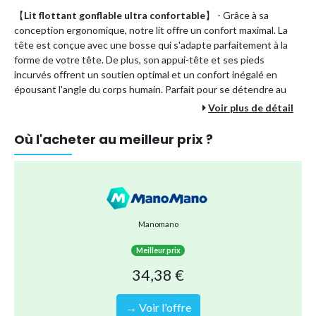
【
Lit flottant gonflable ultra confortable
】 - Grâce à sa
conception ergonomique, notre lit offre un confort maximal. La
tête est conçue avec une bosse qui s'adapte parfaitement à la
forme de votre tête. De plus, son appui-tête et ses pieds
incurvés offrent un soutien optimal et un confort inégalé en
épousant l'angle du corps humain. Parfait pour se détendre au
plus bas!
Voir plus de détail
Où l'acheter au meilleur prix ?
【
Léger et portable
】 - Ce hamac gonflable flottant est non
seulement facile à gonfler et à dégonfler, mais aussi pliable pour
une portabilité optimale. Pour rendre l'inflation encore plus aisée,
il est fourni avec une pompe à air. Une fois dégonflé, il est si
compact et léger qu'il ne prend presque pas de place, ce qui le
rend idéal pour vos déplacements.
Manomano
Meilleur prix
【
Matériau de haute qualité
】 - Notre chaise de piscine
34,38 €
flottante 4 en 1 est réalisée en PVC, un matériau qui présente de
nombreux avantages : ininflammabilité, haute résistance,
resistance aux changements, etc. De plus, ce PVC est non
→ Voir l'offre