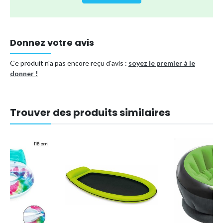
seulement confortable, mais aussi non toxique et sans goût, vous
permettant ainsi de profiter de moments de détente en toute
sécurité.
Donnez votre avis
Type de produit
Matelas gonflable
Ce produit n'a pas encore reçu d'avis :
Référence (EAN)
9095130152799
soyez le premier à le
donner !
Trouver des produits similaires