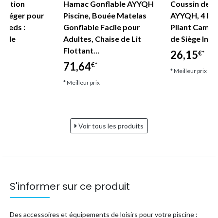
atation
Hamac Gonflable AYYQH
Coussin de S
r léger pour
Piscine, Bouée Matelas
AYYQH, 4 Piè
s pieds :
Gonflable Facile pour
Pliant Campi
able
Adultes, Chaise de Lit
de Siège Im
Flottant…
26,15
€*
71,64
€*
* Meilleur prix
* Meilleur prix
Voir tous les produits
S'informer sur ce produit
Des accessoires et équipements de loisirs pour votre piscine :