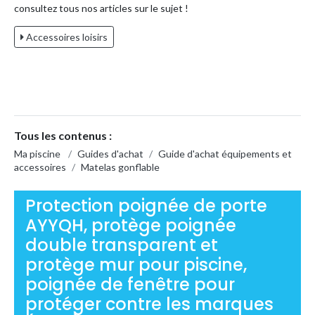
consultez tous nos articles sur le sujet !
Accessoires loisirs
Tous les contenus :
Ma piscine
/
Guides d'achat
/
Guide d'achat équipements et
accessoires
/
Matelas gonflable
Protection poignée de porte
AYYQH, protège poignée
double transparent et
protège mur pour piscine,
poignée de fenêtre pour
protéger contre les marques