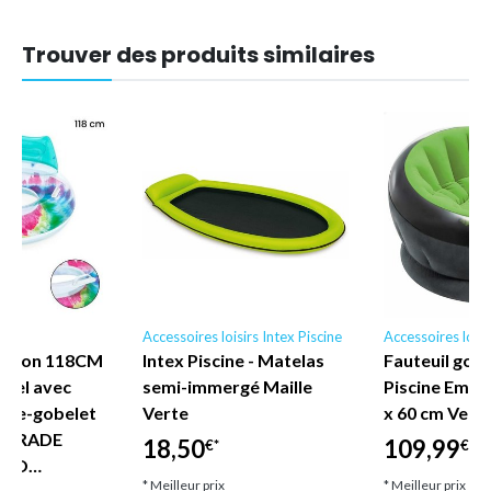
Trouver des produits similaires
irs
Accessoires loisirs Intex Piscine
Accessoires loisi
ashion 118CM
Intex Piscine - Matelas
Fauteuil gonf
stel avec
semi-immergé Maille
Piscine Empir
rte-gobelet
Verte
x 60 cm Vert 
e TRADE
18,50
109,99
€*
€*
SIO…
* Meilleur prix
* Meilleur prix