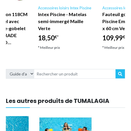
irs
Accessoires loisirs Intex Piscine
Accessoires loisi
ashion 118CM
Intex Piscine - Matelas
Fauteuil gonf
stel avec
semi-immergé Maille
Piscine Empir
rte-gobelet
Verte
x 60 cm Vert 
e TRADE
18,50
109,99
€*
€*
SIO…
* Meilleur prix
* Meilleur prix
Les autres produits de TUMALAGIA