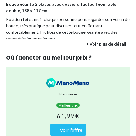
Bouée géante 2 places avec dossiers, fauteuil gonflable
double, 188 x 117 cm
Position toi et moi : chaque personne peut regarder son voisin de
bouée, très pratique pour discuter tout en flottant
confortablement. Profitez de cette bouée géante avec des
caractéristiques uniques :
Voir plus de détail
3 chambres à air distinctes avec valves de sécurité pour
une excellente stabilité.
Où l'acheter au meilleur prix ?
2 poignées renforcées de chaque côté pour transporter la
bouée facilement.
Facile à gonfler à l'aide d'une pompe à main ou d'une pompe
à air électrique (non fournie), qui peut aussi se brancher sur
l'allume-cigare de la voiture.
Manomano
Vinyle très résistant testé en usine.
Meilleur prix
Bouée géante livrée avec un patch extra fort pour les
grosses réparations.
61,99 €
Attention :
Contient un jouet. La surveillance d'un adulte est
→ Voir l'offre
recommandée. Ne convient pas aux enfants de moins de 3 ans. À