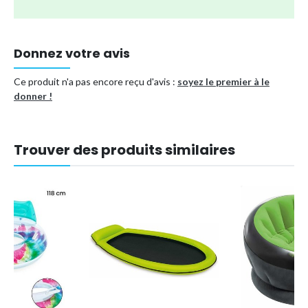
utiliser sous la surveillance d'un adulte. Réservé à un usage
domestique.
Donnez votre avis
Marque
TUMALAGIA
Type de produit
Matelas gonflable
Ce produit n'a pas encore reçu d'avis :
soyez le premier à le
Référence (EAN)
7007949356369
donner !
Trouver des produits similaires