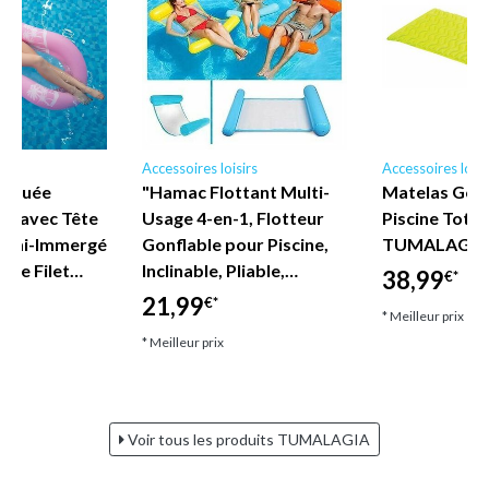
Accessoires loisirs
Accessoires loisi
 Bouée
"Hamac Flottant Multi-
Matelas Gonf
te avec Tête
Usage 4-en-1, Flotteur
Piscine Tote
 Semi-Immergé
Gonflable pour Piscine,
TUMALAGIA
unge Filet…
Inclinable, Pliable,…
38,99
€*
21,99
€*
* Meilleur prix
* Meilleur prix
Voir tous les produits TUMALAGIA