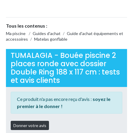
Tous les contenus :
Ma piscine
/
Guides d'achat
/
Guide d'achat équipements et
accessoires
/
Matelas gonflable
TUMALAGIA - Bouée piscine 2
places ronde avec dossier
Double Ring 188 x 117 cm : tests
et avis clients
Ce produit n'a pas encore reçu d'avis :
soyez le
premier à le donner !