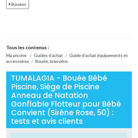
Bouées
Tous les contenus :
Ma piscine
/
Guides d'achat
/
Guide d'achat équipements et
accessoires
/
Bouée, brassière
TUMALAGIA - Bouée Bébé
Piscine, Siège de Piscine
Anneau de Natation
Gonflable Flotteur pour Bébé
Convient (Sirène Rose, 50) :
tests et avis clients