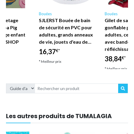
Bouées
Bouées
auvetage
SJLERST Bouée de bain
Gilet de sau
eppa Pig
de sécurité en PVC pour
gonflable po
lage enfant
adultes, grands anneaux
adultes, ceint
DE SHOP
de vie, jouets d'eau de…
avec bandes
réfléchissan
16,37
€*
38,84
€*
* Meilleur prix
* Meilleur prix
Les autres produits de TUMALAGIA