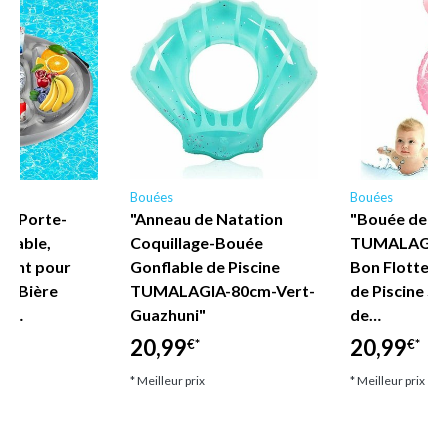
Bouées
Bouées
- Porte-
"Anneau de Natation
"Bouée de Na
flable,
Coquillage-Bouée
TUMALAGIA 
ttant pour
Gonflable de Piscine
Bon Flotteur
te-Bière
TUMALAGIA-80cm-Vert-
de Piscine Si
C,…
Guazhuni"
de…
20,99
20,99
€*
€*
* Meilleur prix
* Meilleur prix