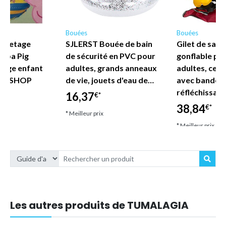
Bouées
Bouées
auvetage
SJLERST Bouée de bain
Gilet de sau
eppa Pig
de sécurité en PVC pour
gonflable po
lage enfant
adultes, grands anneaux
adultes, ceint
DE SHOP
de vie, jouets d'eau de…
avec bandes
réfléchissan
16,37
€*
38,84
€*
* Meilleur prix
* Meilleur prix
Les autres produits de TUMALAGIA