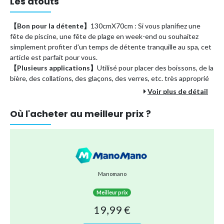
Les atouts
【Bon pour la détente】
130cmX70cm : Si vous planifiez une
fête de piscine, une fête de plage en week-end ou souhaitez
simplement profiter d'un temps de détente tranquille au spa, cet
article est parfait pour vous.
【Plusieurs applications】
Utilisé pour placer des boissons, de la
bière, des collations, des glaçons, des verres, etc. très approprié
pour les piscines, les plages ou les baignoires.
Voir plus de détail
【Facile à transporter】
Ce porte-gobelet gonflable pour
piscine est facile à gonfler, à dégonfler et à ranger, pliable et
Où l'acheter au meilleur prix ?
facile à transporter.
【Stockage sûr】
Pour stocker la nourriture en toute sécurité, il
comprend plusieurs canettes intégrées et racks de bouteilles
intégrées, des plats alimentaires et des espaces de collation.
【Meilleur cadeau】
C'est le meilleur cadeau pour la famille et les
amis.
Manomano
Meilleur prix
Marque
TUMALAGIA
19,99 €
Type de produit
Bouée, brassière