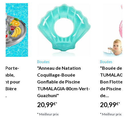
Bouées
Bouées
- Porte-
"Anneau de Natation
"Bouée de Na
flable,
Coquillage-Bouée
TUMALAGIA 
ttant pour
Gonflable de Piscine
Bon Flotteur
te-Bière
TUMALAGIA-80cm-Vert-
de Piscine Si
C,…
Guazhuni"
de…
20,99
20,99
€*
€*
* Meilleur prix
* Meilleur prix