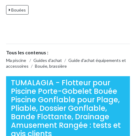
Bouées
Tous les contenus :
Ma piscine
/
Guides d'achat
/
Guide d'achat équipements et
accessoires
/
Bouée, brassière
TUMALAGIA - Flotteur pour
Piscine Porte-Gobelet Bouée
Piscine Gonflable pour Plage,
Pliable, Dossier Gonflable,
Bande Flottante, Drainage
Amusement Rangée : tests et
avis clients