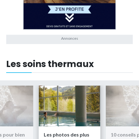
Les soins thermaux
s pour bien
Les photos des plus
10 conseils 