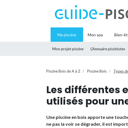
Ma piscine
Mon spa
Bien-êt
Mon projet piscine
L’Annuaire piscinistes
Piscine Bois de A à Z
Piscine Bois
Types de
Les différentes 
utilisés pour un
Une piscine en bois apporte une touche
ne pas la voir se dégrader, il est impo