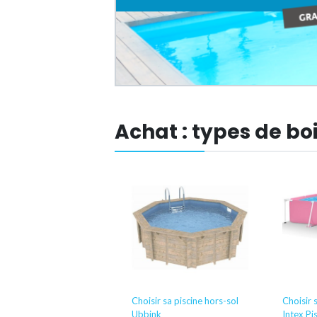
Achat : types de bo
sir sa piscine hors-sol
Choisir sa piscine hors-sol
Choisir 
tway
Ubbink
Intex Pi