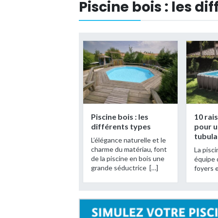
Piscine bois : les di
Piscine bois : les
10 rai
différents types
pour u
tubula
L’élégance naturelle et le
charme du matériau, font
La pisci
de la piscine en bois une
équipe
grande séductrice […]
foyers 