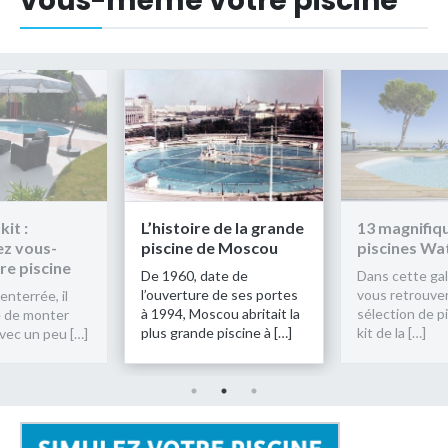
vous-même votre piscine
 de la grande
13 magnifiques
Piscine en kit
e Moscou
piscines Waterair
construisez
même votre 
te de
Dans cette galerie photos,
 de ses portes
vous retrouverez une
Hors-sol ou ent
ou abritait la
sélection de piscines en
est possible 
piscine à […]
kit de la […]
soi-même, ave