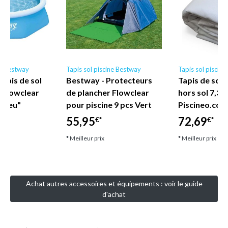
ne Bestway
Tapis sol piscine Bestway
Tapis sol piscin
apis de sol
Bestway - Protecteurs
Tapis de sol 
e Flowclear
de plancher Flowclear
hors sol 7,30
 Bleu"
pour piscine 9 pcs Vert
Piscineo.com
55,95
72,69
€*
€*
* Meilleur prix
* Meilleur prix
Achat autres accessoires et équipements : voir le guide
d'achat