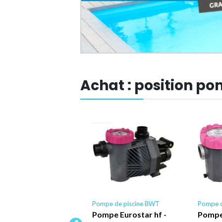
Achat : position p
pe de piscine BWT
Pompe de piscine BWT
Pompe d
T - Pompe
Pompe Eurostar hf -
Pompe