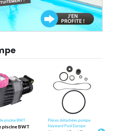
ompe
e piscine BWT
Pièces détachées pompe
Pompe de pi
Hayward Pool Europe
AstralPool
 piscine BWT