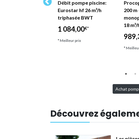
ostar HF - Débit
Débit pompe piscine:
Procop
pe piscine :
Eurostar hf 26 m³/h
200 m 
ostar 13 m³/h
triphasée BWT
monoph
phasée
18 m³/
1 084,00
€*
4,00
989,
€*
* Meilleur prix
lleur prix
* Meilleu
Achat pompe 
Découvrez égalem
Les pièce