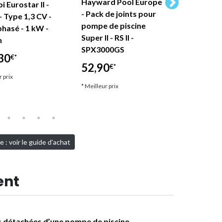
Hayward Pool Europe
Pompe pis
i Eurostar II -
- Pack de joints pour
- 3 CV - 
- Type 1,3 CV -
pompe de piscine
AstralPoo
asé - 1 kW -
Super II - RS II -
h
639,90
SPX3000GS
30
€*
* Meilleur pri
52,90
€*
r prix
* Meilleur prix
: voir le guide d'achat
ent
s détachées d’une pompe de piscine