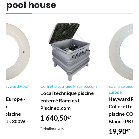
pool house
ine Hayward Pool
Coffret électrique Piscineo.com
Eclairage piscin
Europe
Local technique piscine
ol Europe -
Hayward Poo
enterré Ramses I
pour
Collerette d
Piscineo.com
e piscine
piscine COFI
1 640,50
€*
ffrets 300W -
Blanc - PRX
* Meilleur prix
19,90
€*