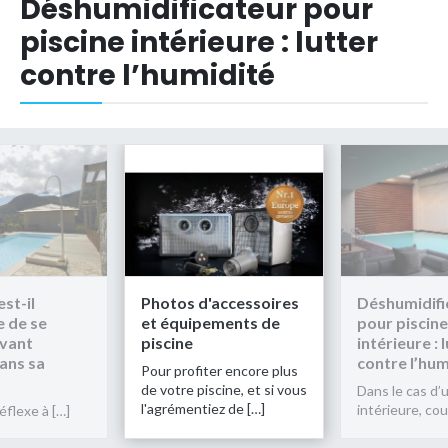
Déshumidificateur pour
piscine intérieure : lutter
contre l’humidité
Photos d'accessoires
Déshumidificateur
P
et équipements de
pour piscine
n
piscine
intérieure : lutter
d
contre l’humidité
d
Pour profiter encore plus
p
de votre piscine, et si vous
Dans le cas d’une piscine
l'agrémentiez de […]
intérieure, couverte […]
L