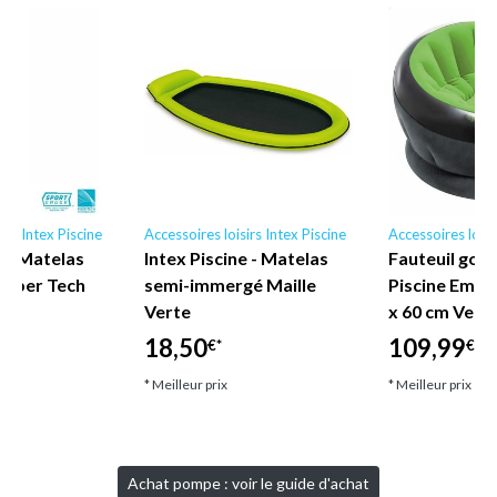
irs Intex Piscine
Accessoires loisirs Intex Piscine
Accessoires loisi
e - Matelas
Intex Piscine - Matelas
Fauteuil gonf
 Fiber Tech
semi-immergé Maille
Piscine Empir
Verte
x 60 cm Vert 
18,50
109,99
€*
€*
* Meilleur prix
* Meilleur prix
Achat pompe : voir le guide d'achat