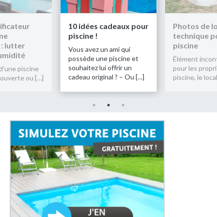
ficateur
10 idées cadeaux pour
Photos de l
ine
piscine !
technique p
: lutter
piscine
Vous avez un ami qui
umidité
possède une piscine et
Élément incon
souhaitez lui offrir un
pour les propr
d’une piscine
cadeau original ? – Ou […]
piscine, le loca
couverte ou […]