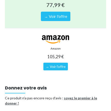
La forme confortable et ergonomique du fauteuil et du
77,99 €
dossier offre un
soutien parfait
pour de longues heures
de relaxation. Que vous regardiez un film, lisiez un livre ou
→ Voir l'offre
que vous vous reposiez, ce fauteuil satisfera tous vos
besoins.
Type de produit
Matelas gonflable
Référence (EAN)
8021000059104
Amazon
105,29 €
→ Voir l'offre
Donnez votre avis
Ce produit n'a pas encore reçu d'avis :
soyez le premier à le
donner !