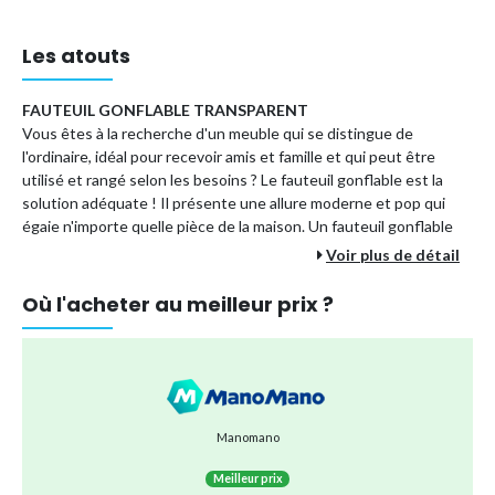
Les atouts
FAUTEUIL GONFLABLE TRANSPARENT
Vous êtes à la recherche d'un meuble qui se distingue de
l'ordinaire, idéal pour recevoir amis et famille et qui peut être
utilisé et rangé selon les besoins ? Le fauteuil gonflable est la
solution adéquate ! Il présente une allure moderne et pop qui
égaie n'importe quelle pièce de la maison. Un fauteuil gonflable
transparent, équipé d'un dossier et des accoudoirs. Il se gonfle
Voir plus de détail
en un instant, est léger et facile à manier. Parfait pour des
moments de confort et de détente.
Où l'acheter au meilleur prix ?
Conçu pour un usage domestique, il se replie de manière
compacte permettant un rangement pratique. Cette chaise
longue gonflable s'avère être le complément parfait à toute
maison, pièce ou espace extérieur.
Fabriquée en PVC transparent durable
, cette chaise est
Manomano
à la fois distinguée et pratique. Grâce à sa conception
gonflable, elle est facile à monter et à ranger.
Meilleur prix