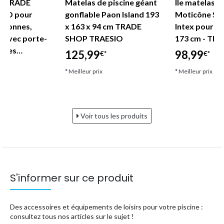
nt TRADE
Matelas de piscine géant
Île matelas g
SIO pour
gonflable Paon Island 193
Moticône Sou
ersonnes,
x 163 x 94 cm TRADE
Intex pour pi
 avec porte-
SHOP TRAESIO
173 cm - TR
anses…
125,99
98,99
€*
€*
* Meilleur prix
* Meilleur prix
Voir tous les produits
S'informer sur ce produit
Des accessoires et équipements de loisirs pour votre piscine :
consultez tous nos articles sur le sujet !