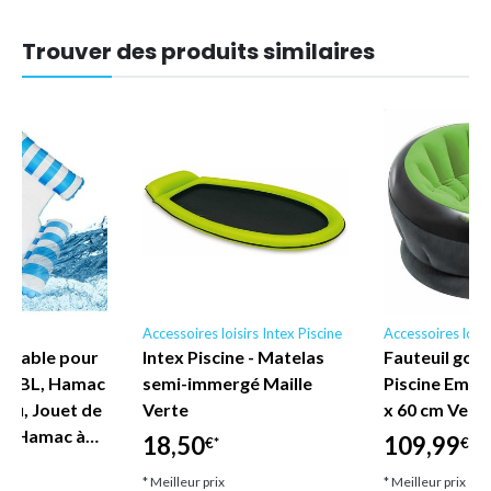
Trouver des produits similaires
irs
Accessoires loisirs Intex Piscine
Accessoires loisi
nflable pour
Intex Piscine - Matelas
Fauteuil gonf
TERBL, Hamac
semi-immergé Maille
Piscine Empir
eau, Jouet de
Verte
x 60 cm Vert 
 1, Hamac à…
18,50
109,99
€*
€*
* Meilleur prix
* Meilleur prix