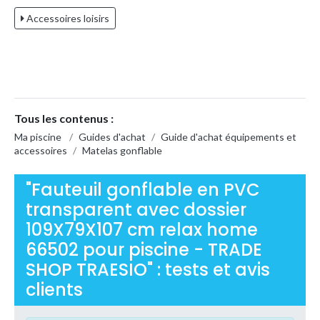
Accessoires loisirs
Tous les contenus :
Ma piscine
/
Guides d'achat
/
Guide d'achat équipements et
accessoires
/
Matelas gonflable
"Fauteuil gonflable en PVC
transparent avec dossier
109X79X107 cm relax home
66502 pour piscine - TRADE
SHOP TRAESIO" : tests et avis
clients