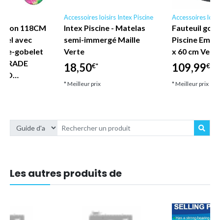
irs
Accessoires loisirs Intex Piscine
Accessoires loisi
ashion 118CM
Intex Piscine - Matelas
Fauteuil gonf
stel avec
semi-immergé Maille
Piscine Empir
rte-gobelet
Verte
x 60 cm Vert 
e TRADE
18,50
109,99
€*
€*
SIO…
* Meilleur prix
* Meilleur prix
Les autres produits de