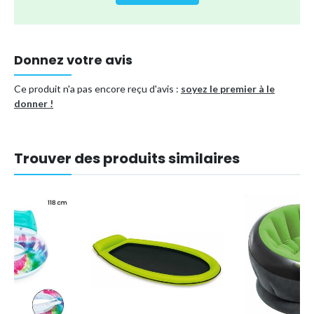
enfants qu'aux adultes.
Conseils de sécurité :
Ce produit est conçu de manière...
Donnez votre avis
Type de produit
Matelas gonflable
Ce produit n'a pas encore reçu d'avis :
soyez le premier à le
Référence (EAN)
7007950801452
donner !
Trouver des produits similaires