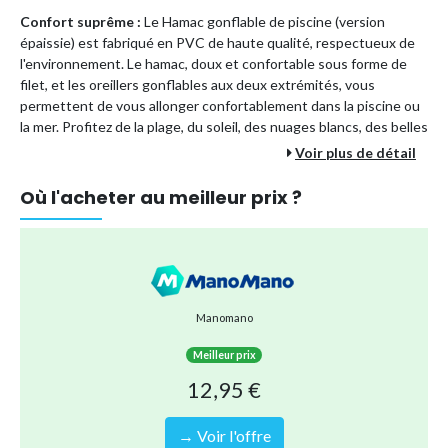
Confort suprême :
Le Hamac gonflable de piscine (version
épaissie) est fabriqué en PVC de haute qualité, respectueux de
l'environnement. Le hamac, doux et confortable sous forme de
filet, et les oreillers gonflables aux deux extrémités, vous
permettent de vous allonger confortablement dans la piscine ou
la mer. Profitez de la plage, du soleil, des nuages blancs, des belles
femmes, des beaux hommes, pour vous apporter une bonne
Voir plus de détail
humeur.
Où l'acheter au meilleur prix ?
Fonctionnalité puissante :
Le coussin d'air quatre en un offre un
large éventail d'utilisations. Il peut être utilisé comme lit de
natation gonflable, hamac de piscine gonflable, matelas de
piscine gonflable, cadre de dérive et selle de sport, chaise de
piscine. Il n'est donc pas nécessaire d'acheter d'autres produits,
Manomano
vous pouvez ainsi réduire les coûts.
Meilleur prix
12,95 €
Superbe flottabilité :
Avec une charge maximale de 200kg et
une parfaite flottabilité dans l'eau, vous passerez un moment
super agréable! Ce hamac gonflable convient aussi bien aux
→ Voir l'offre