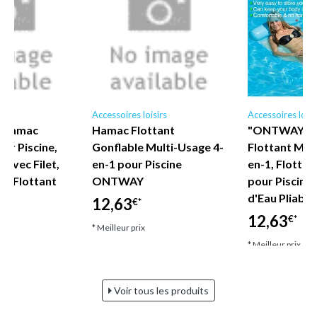
irs
Accessoires loisirs
Accessoires loisi
 Hamac
Hamac Flottant
"ONTWAY - 
ur Piscine,
Gonflable Multi-Usage 4-
Flottant Mul
 avec Filet,
en-1 pour Piscine
en-1, Flotteu
au Flottant
ONTWAY
pour Piscine
d'Eau Pliable
12,63
€*
12,63
€*
* Meilleur prix
* Meilleur prix
Voir tous les produits