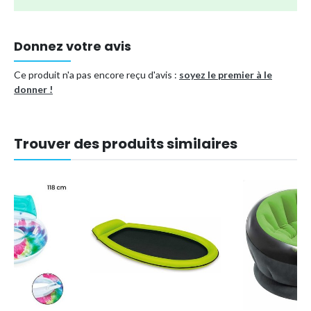
Design ergonomique pour plus de soutien et de confort.
Fonction de gonflage et dégonflage rapide pour un
rangement facile.
Donnez votre avis
Matelas équipé d'un filet pour une sensation de fraîcheur
en flottant au soleil.
Ce produit n'a pas encore reçu d'avis :
soyez le premier à le
donner !
Type de produit
Matelas gonflable
Référence (EAN)
7007950829531
Trouver des produits similaires