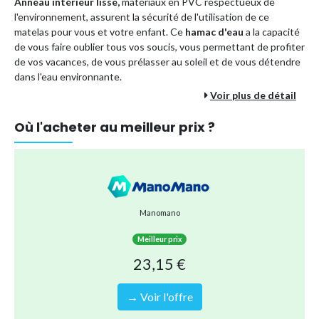
Anneau intérieur lisse,
matériaux en PVC respectueux de
l'environnement, assurent la sécurité de l'utilisation de ce
matelas pour vous et votre enfant. Ce
hamac d'eau
a la capacité
de vous faire oublier tous vos soucis, vous permettant de profiter
de vos vacances, de vous prélasser au soleil et de vous détendre
dans l'eau environnante.
Voir plus de détail
Il convient aux enfants comme aux adultes, ce hamac d'eau est
léger et portable, idéal pour s'amuser à l'extérieur ou à l'intérieur,
Où l'acheter au meilleur prix ?
à la piscine, au lac, à la plage, etc. Son design ergonomique offre
un grand soutien et un confort optimal.
Gonflage et dégonflage facile pour un rangement compact et
rapide. De plus, ce matelas gonflable est équipé d'un filet qui
vous permet de plonger la moitié de votre corps dans l'eau froide,
de flotter au soleil et de vous sentir rafraîchi.
Manomano
Anneau intérieur lisse
en PVC respectueux de
Meilleur prix
l'environnement.
23,15 €
Procure une détente totale dans l'eau.
Convient à l'
usage extérieur et intérieur
: piscine, lac,
→ Voir l'offre
plage etc.