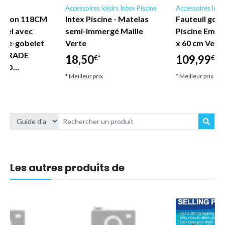
irs
Accessoires loisirs Intex Piscine
Accessoires loisi
ashion 118CM
Intex Piscine - Matelas
Fauteuil gonf
stel avec
semi-immergé Maille
Piscine Empir
rte-gobelet
Verte
x 60 cm Vert 
e TRADE
18,50
109,99
€*
€*
SIO…
* Meilleur prix
* Meilleur prix
Les autres produits de