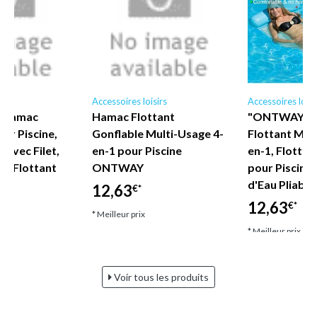
irs
Accessoires loisirs
Accessoires loisi
 Hamac
Hamac Flottant
"ONTWAY - 
ur Piscine,
Gonflable Multi-Usage 4-
Flottant Mul
 avec Filet,
en-1 pour Piscine
en-1, Flotteu
au Flottant
ONTWAY
pour Piscine
d'Eau Pliable
12,63
€*
12,63
€*
* Meilleur prix
* Meilleur prix
Voir tous les produits