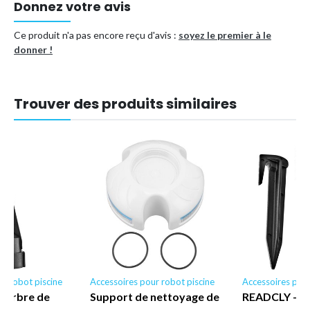
Donnez votre avis
mural universel à déconnexion rapide UWF pour nettoyeur de
piscine Polaris 180280380 et vanne de régulation de pression
Ce produit n'a pas encore reçu d'avis :
soyez le premier à le
D29 9-100-9002
donner !
Type de produit
Autres accessoires et équipements
Référence (EAN)
7077279326134
Trouver des produits similaires
r robot piscine
Accessoires pour robot piscine
Accessoires pour
d'arbre de
Support de nettoyage de
READCLY - Lo