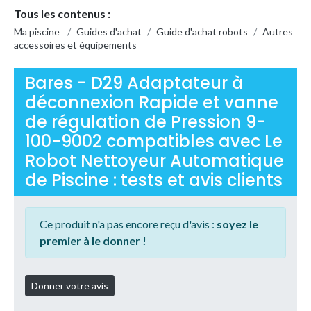
Tous les contenus :
Ma piscine
/
Guides d'achat
/
Guide d'achat robots
/
Autres
accessoires et équipements
Bares - D29 Adaptateur à
déconnexion Rapide et vanne
de régulation de Pression 9-
100-9002 compatibles avec Le
Robot Nettoyeur Automatique
de Piscine : tests et avis clients
Ce produit n'a pas encore reçu d'avis :
soyez le
premier à le donner !