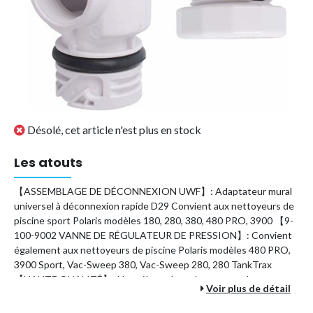
Désolé, cet article n'est plus en stock
Les atouts
【ASSEMBLAGE DE DÉCONNEXION UWF】: Adaptateur mural
universel à déconnexion rapide D29 Convient aux nettoyeurs de
piscine sport Polaris modèles 180, 280, 380, 480 PRO, 3900 【9-
100-9002 VANNE DE RÉGULATEUR DE PRESSION】: Convient
également aux nettoyeurs de piscine Polaris modèles 480 PRO,
3900 Sport, Vac-Sweep 380, Vac-Sweep 280, 280 TankTrax
【HAUTE QUALITÉ】: Nos pièces de rechange pour le
Voir plus de détail
nettoyeur de piscine Polaris 180280380 sont en matériau ABS,
résistant à l'usure 【LE FORFAIT COMPREND】: Adaptateur