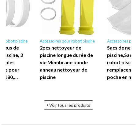
r robot piscine
Accessoires pour robot piscine
Accessoires pour
 Pneus de
2pcs nettoyeur de
Sacs de nett
Piscine, 3
piscine longue durée de
piscine,Sac 
tables
vie Membrane bande
robot piscine
dre pour
anneau nettoyeur de
remplacement
is 180,…
piscine
poche en nyl
Voir tous les produits