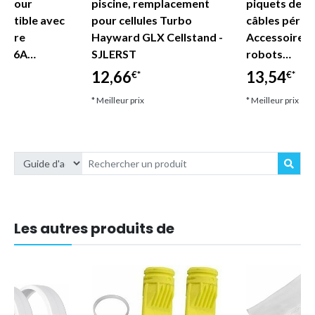
n pour
piscine, remplacement
piquets de fi
mpatible avec
pour cellules Turbo
câbles périph
inaire
Hayward GLX Cellstand -
Accessoires 
P416A…
SJLERST
robots…
12,66
13,54
€*
€*
* Meilleur prix
* Meilleur prix
Les autres produits de