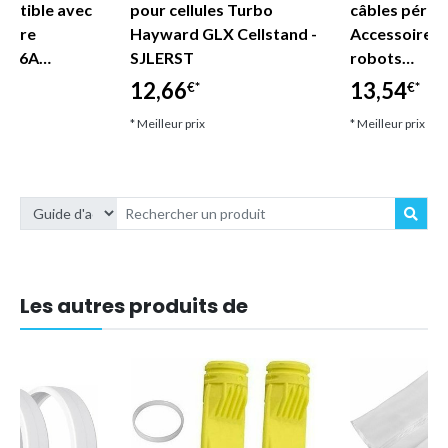
mpatible avec
pour cellules Turbo
câbles périph
inaire
Hayward GLX Cellstand -
Accessoires 
P416A…
SJLERST
robots…
12,66
13,54
€*
€*
* Meilleur prix
* Meilleur prix
Les autres produits de