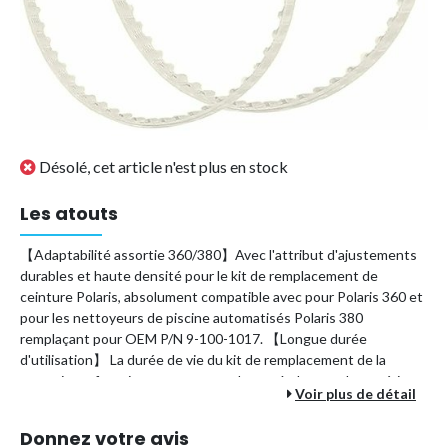
Désolé, cet article n'est plus en stock
Les atouts
【Adaptabilité assortie 360/380】Avec l'attribut d'ajustements
durables et haute densité pour le kit de remplacement de
ceinture Polaris, absolument compatible avec pour Polaris 360 et
pour les nettoyeurs de piscine automatisés Polaris 380
remplaçant pour OEM P/N 9-100-1017. 【Longue durée
d'utilisation】 La durée de vie du kit de remplacement de la
courroie en fonctionnement normal est très longue, le matériau
Voir plus de détail
de la courroie est très résistant, la capacité portante et la force
de travail sont très bonnes et il est difficile de l'endommager.
Donnez votre avis
【Conception de la ceinture renforcée】 Les détails de