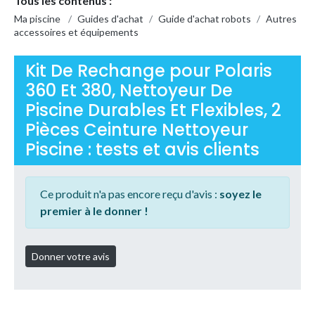
Tous les contenus :
Ma piscine
/
Guides d'achat
/
Guide d'achat robots
/
Autres
accessoires et équipements
Kit De Rechange pour Polaris
360 Et 380, Nettoyeur De
Piscine Durables Et Flexibles, 2
Pièces Ceinture Nettoyeur
Piscine : tests et avis clients
Ce produit n'a pas encore reçu d'avis :
soyez le
premier à le donner !