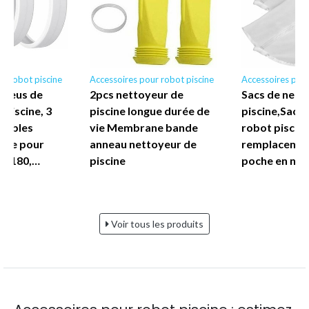
r robot piscine
Accessoires pour robot piscine
Accessoires pour
 Pneus de
2pcs nettoyeur de
Sacs de nett
Piscine, 3
piscine longue durée de
piscine,Sac 
tables
vie Membrane bande
robot piscine
dre pour
anneau nettoyeur de
remplacement
is 180,…
piscine
poche en nyl
Voir tous les produits