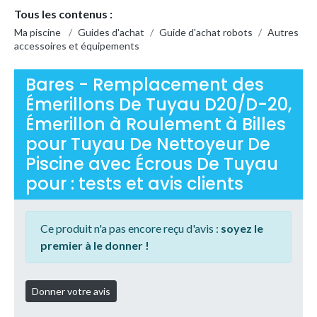
Tous les contenus :
Ma piscine
/
Guides d'achat
/
Guide d'achat robots
/
Autres
accessoires et équipements
Bares - Remplacement des
Émerillons De Tuyau D20/D-20,
Émerillon à Roulement à Billes
pour Tuyau De Nettoyeur De
Piscine avec Écrous De Tuyau
pour : tests et avis clients
Ce produit n'a pas encore reçu d'avis :
soyez le
premier à le donner !