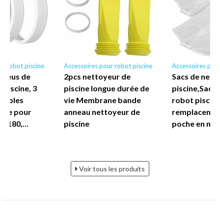
r robot piscine
Accessoires pour robot piscine
Accessoires pour
 Pneus de
2pcs nettoyeur de
Sacs de nett
Piscine, 3
piscine longue durée de
piscine,Sac 
tables
vie Membrane bande
robot piscine
dre pour
anneau nettoyeur de
remplacement
is 180,…
piscine
poche en nyl
Voir tous les produits