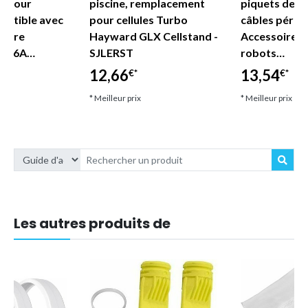
n pour
piscine, remplacement
piquets de fi
mpatible avec
pour cellules Turbo
câbles périph
inaire
Hayward GLX Cellstand -
Accessoires 
P416A…
SJLERST
robots…
12,66
13,54
€*
€*
* Meilleur prix
* Meilleur prix
Les autres produits de