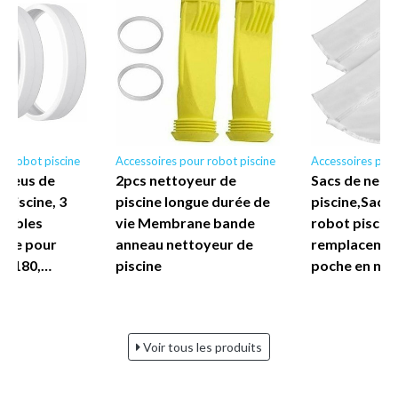
r robot piscine
Accessoires pour robot piscine
Accessoires pour
 Pneus de
2pcs nettoyeur de
Sacs de nett
Piscine, 3
piscine longue durée de
piscine,Sac 
tables
vie Membrane bande
robot piscine
dre pour
anneau nettoyeur de
remplacement
is 180,…
piscine
poche en nyl
Voir tous les produits