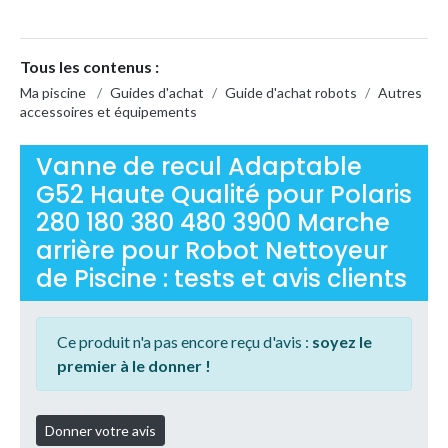
Tous les contenus :
Ma piscine
/
Guides d'achat
/
Guide d'achat robots
/
Autres
accessoires et équipements
Vanne de recul Adaptable
G52 Haute Qualité pour Polaris
280 180 380 480 3900 Marche
arrière pour Robot Nettoyeur
de Piscine : tests et avis clients
Ce produit n'a pas encore reçu d'avis :
soyez le
premier à le donner !