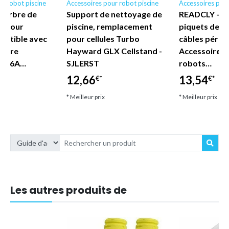
r robot piscine
Accessoires pour robot piscine
Accessoires pour
d'arbre de
Support de nettoyage de
READCLY - Lo
n pour
piscine, remplacement
piquets de fi
mpatible avec
pour cellules Turbo
câbles périph
inaire
Hayward GLX Cellstand -
Accessoires 
P416A…
SJLERST
robots…
12,66
13,54
€*
€*
* Meilleur prix
* Meilleur prix
Les autres produits de