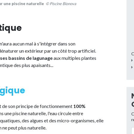
ur une piscine naturelle
© Piscine Bionova
étique
 n'aura aucun mal à s'intégrer dans son
énaturer un extérieur par un côté trop artificiel.
C
t ses bassins de lagunage
aux multiples plantes
ique des plus apaisants...
ogique
ent de son principe de fonctionnement
100%
ns une piscine naturelle, l'eau circule entre
C
r
aquatiques, des algues et des micro-organismes, elle
 ne peut plus naturelle.