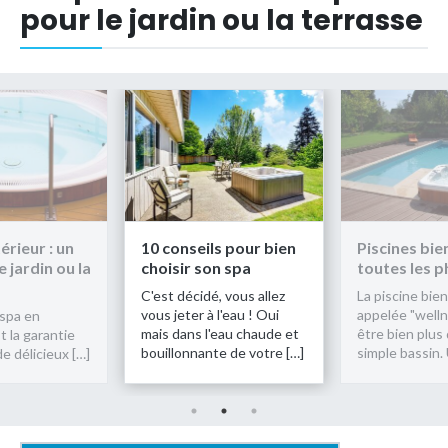
pour le jardin ou la terrasse
s pour bien
Piscines bien-être :
Le spa extér
n spa
toutes les photos
spa pour le j
terrasse
, vous allez
La piscine bien-être (aussi
l'eau ! Oui
appelée "wellness") peut
Installer un sp
'eau chaude et
être bien plus qu’un
extérieur est l
te de votre […]
simple bassin. Un spa […]
de profiter de 