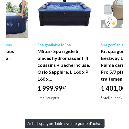
Bestway
Spa gonflable MSpa
Spa gonflable B
Remous
MSpa - Spa rigide 6
Kit spa gonfl
awaii
places hydromassant. 4
Bestway Lay
coussins + bâche incluse.
Palma carré 
Oslo Sapphire. L 160 x P
Pro 5/7 place
€*
160 x…
traitement 
1 999,99
1 401,00
€*
€
* Meilleur prix
* Meilleur prix
Achat spa gonflable : voir le guide d'achat