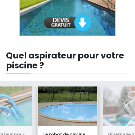
Quel aspirateur pour votre
piscine ?
de piscine
Hivernage 2026 : Les
Quel aspira