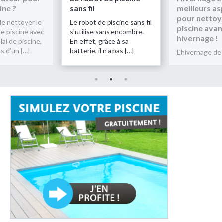
meilleurs aspirateurs
votre piscin
pour nettoyer la
piscine sans fil
Plutôt que de
piscine avant son
ans encombre.
fond de votre
hivernage !
âce à sa
un simple bala
n'a pas […]
équipez-vous 
L'hivernage de la […]