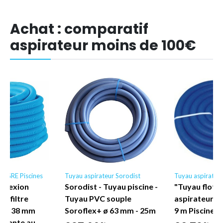
Achat : comparatif
aspirateur moins de 100€
ur GRE Piscines
Tuyau aspirateur Sorodist
Tuyau aspirateu
onnexion
Sorodist - Tuyau piscine -
"Tuyau flott
e filtre
Tuyau PVC souple
aspirateur pi
am. 38 mm
Soroflex+ ø 63 mm - 25m
9 m Piscineo
s vente au