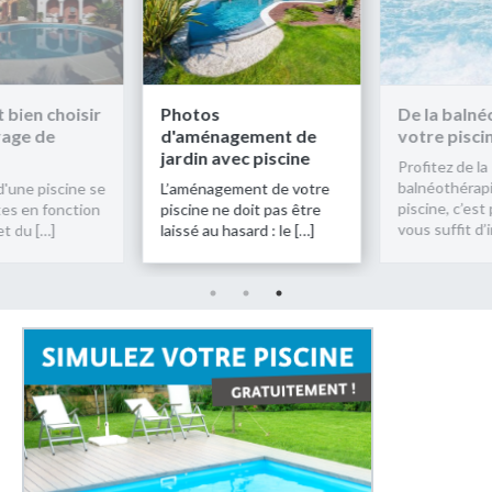
ien choisir
Photos
De la balné
age de
d'aménagement de
votre piscin
jardin avec piscine
Profitez de la
balnéothérapi
d'une piscine se
L’aménagement de votre
piscine, c’est p
es en fonction
piscine ne doit pas être
vous suffit d’in
t du […]
laissé au hasard : le […]