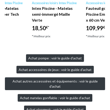
irs Intex Piscine
Accessoires loisirs Intex Piscine
Accessoires loisi
e - Matelas
Intex Piscine - Matelas
Fauteuil gonf
 Fiber Tech
semi-immergé Maille
Piscine Empir
Verte
x 60 cm Vert 
18,50
109,99
€*
€*
* Meilleur prix
* Meilleur prix
Achat pompe : voir le guide d'achat
Achat accessoires de jeux : voir le guide d'achat
Achat autres accessoires et équipements : voir le guide
d'achat
Achat matelas gonflable : voir le guide d'achat
Achat plongeoir : voir le guide d'achat