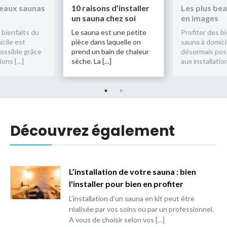
beaux saunas
10 raisons d’installer
Les plus be
un sauna chez soi
en images
 bienfaits du
Le sauna est une petite
Profiter des b
cile est
pièce dans laquelle on
sauna à domici
ossible grâce
prend un bain de chaleur
désormais pos
tions […]
sèche. La […]
aux installatio
Découvrez également
L’installation de votre sauna : bien
l'installer pour bien en profiter
L’installation d’un sauna en kit peut être
réalisée par vos soins ou par un professionnel.
A vous de choisir selon vos […]