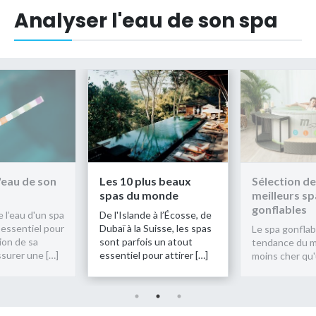
Analyser l'eau de son spa
 10 plus beaux
Sélection des
Analy
as du monde
meilleurs spas
spa
gonflables
'Islande à l’Écosse, de
L’équil
ï à la Suisse, les spas
joue u
Le spa gonflable, c'est LA
t parfois un atout
la pré
tendance du moment :
ntiel pour attirer […]
qualit
moins cher qu'un spa […]