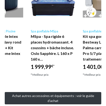
ntex Piscine
Spa gonflable MSpa
Spa gonflable B
lable Intex
MSpa - Spa rigide 6
Kit spa gonfl
e Navy rond
places hydromassant. 4
Bestway Lay
ces + Kit
coussins + bâche incluse.
Palma carré 
brome Intex
Oslo Sapphire. L 160 x P
Pro 5/7 place
160 x…
traitement 
1 999,99
1 401,00
€*
€
* Meilleur prix
* Meilleur prix
Achat autres accessoires et équipements : voir le guide
d'achat