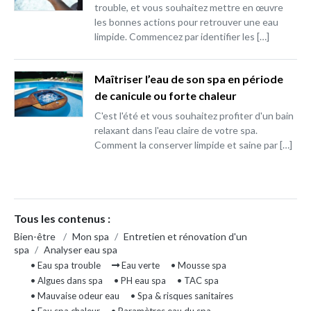
trouble, et vous souhaitez mettre en œuvre
les bonnes actions pour retrouver une eau
limpide. Commencez par identifier les […]
Maîtriser l’eau de son spa en période
de canicule ou forte chaleur
C'est l'été et vous souhaitez profiter d'un bain
relaxant dans l'eau claire de votre spa.
Comment la conserver limpide et saine par […]
Tous les contenus :
Bien-être
/
Mon spa
/
Entretien et rénovation d'un
spa
/
Analyser eau spa
• Eau spa trouble
Eau verte
• Mousse spa
• Algues dans spa
• PH eau spa
• TAC spa
• Mauvaise odeur eau
• Spa & risques sanitaires
• Eau spa chaleur
• Paramètres eau du spa