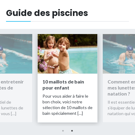
Guide des piscines
entretenir
10 maillots de bain
Comment en
tes de
pour enfant
mes lunette
natation ?
Pour vous aider à faire le
bon choix, voici notre
tiel de
Il est essentie
sélection de 10 maillots de
e lunettes de
s'équiper de l
bain spécialement […]
 vous […]
natation qui v