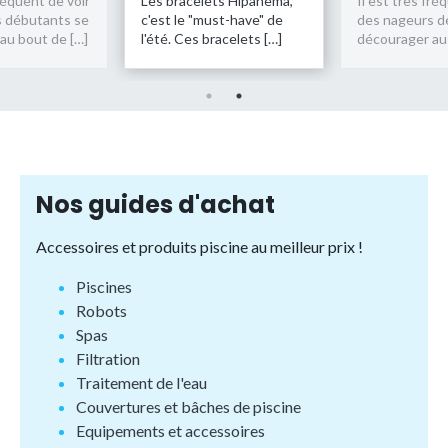
réquent de voir
Les bracelets Hipanema,
Il est très fréq
 débutants se
c'est le "must-have" de
des nageurs d
u bout de […]
l'été. Ces bracelets […]
décourager au 
Nos guides d'achat
Accessoires et produits piscine au meilleur prix !
Piscines
Robots
Spas
Filtration
Traitement de l'eau
Couvertures et bâches de piscine
Equipements et accessoires