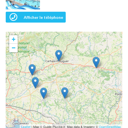
Afficher le téléphone
+
−
Leaflet
| Map © Guide-Piscine.fr, Map data & Imagery ©
OpenStreetMap