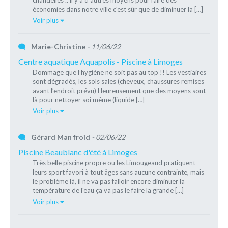
chandelles .. il y a d'autres moyens pour faire des
économies dans notre ville c'est sûr que de diminuer la […]
Voir plus
Marie-Christine
- 11/06/22
Centre aquatique Aquapolis - Piscine à Limoges
Dommage que l’hygiène ne soit pas au top !! Les vestiaires
sont dégradés, les sols sales (cheveux, chaussures remises
avant l’endroit prévu) Heureusement que des moyens sont
là pour nettoyer soi même (liquide […]
Voir plus
Gérard Man froid
- 02/06/22
Piscine Beaublanc d'été à Limoges
Très belle piscine propre ou les Limougeaud pratiquent
leurs sport favori à tout âges sans aucune contrainte, mais
le problème là, il ne va pas falloir encore diminuer la
température de l'eau ça va pas le faire la grande […]
Voir plus