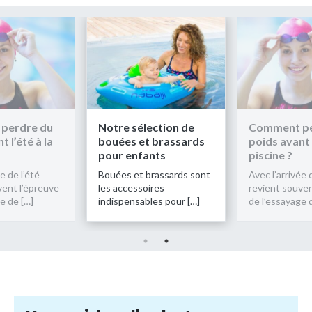
tre sélection de
Comment perdre du
Notr
ouées et brassards
poids avant l’été à la
bou
our enfants
piscine ?
pou
uées et brassards sont
Avec l’arrivée de l’été
Boué
s accessoires
revient souvent l’épreuve
les a
dispensables pour […]
de l’essayage de […]
indis