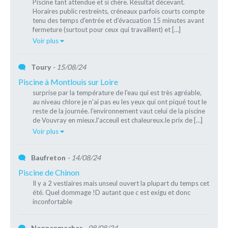
Piscine tant attendue et si chère. Résultat décevant.
Horaires public restreints, créneaux parfois courts compte
tenu des temps d'entrée et d'évacuation 15 minutes avant
fermeture (surtout pour ceux qui travaillent) et […]
Voir plus
Toury
- 15/08/24
Piscine à Montlouis sur Loire
surprise par la température de l'eau qui est très agréable,
au niveau chlore je n'ai pas eu les yeux qui ont piqué tout le
reste de la journée. l'environnement vaut celui de la piscine
de Vouvray en mieux.l'acceuil est chaleureux.le prix de […]
Voir plus
Baufreton
- 14/08/24
Piscine de Chinon
Il y a 2 vestiaires mais unseul ouvert la plupart du temps cet
été. Quel dommage !D autant que c est exigu et donc
inconfortable
Nonnenmacher
- 08/08/24