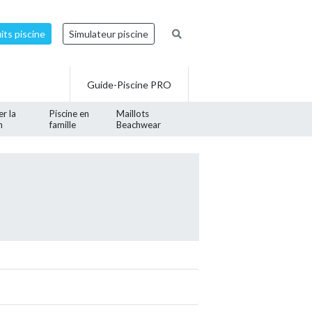
ts piscine
Simulateur piscine
Guide-Piscine PRO
er la
Piscine en
Maillots
n
famille
Beachwear