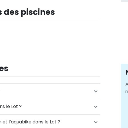
 des piscines
es
A
?
m
s le Lot ?
 et l’aquabike dans le Lot ?