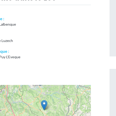
e :
 Lalbenque
e Luzech
que :
 Puy L'Eveque