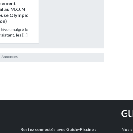
înement
al au M.O.N
ouse Olympic
on)
hiver, malgré le
rsistant, les […]
Restez connectés avec Guide-Piscine :
Nos s