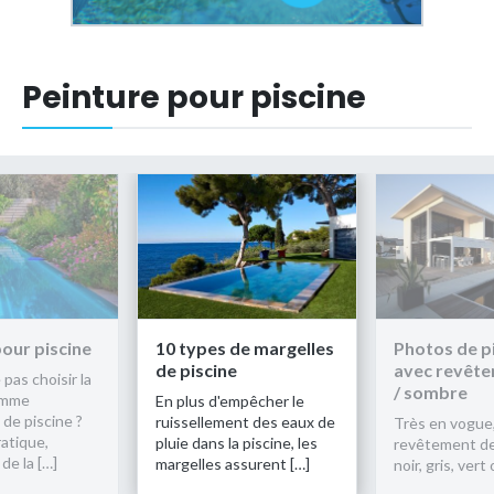
Peinture pour piscine
de margelles
Photos de piscines
Peinture po
e
avec revêtement noir
Pourquoi ne pa
/ sombre
peinture com
mpêcher le
revêtement de
ent des eaux de
Très en vogue, le
Moderne, prat
a piscine, les
revêtement de piscine
l’application d
ssurent […]
noir, gris, vert ou bleu […]