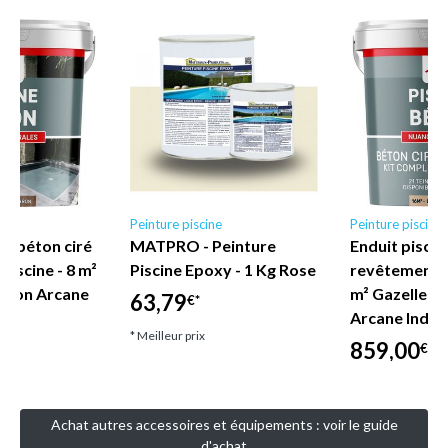
e
Peinture piscine
Peinture piscine
ne béton ciré
MATPRO - Peinture
Enduit piscin
iscine - 8 m²
Piscine Epoxy - 1 Kg Rose
revêtement p
rron Arcane
m² Gazelle G
63,79
€*
Arcane Indus
* Meilleur prix
859,00
€*
* Meilleur prix
Achat autres accessoires et équipements : voir le guide
d'achat