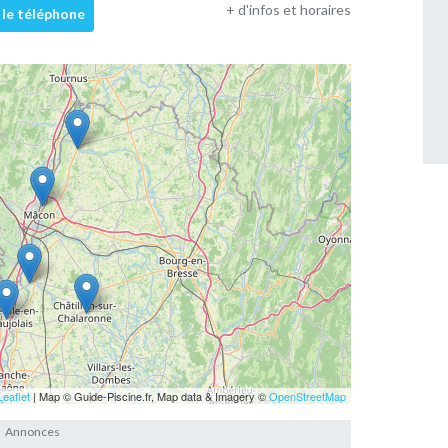
+ d'infos et horaires
 le téléphone
Leaflet
| Map © Guide-Piscine.fr, Map data & Imagery ©
OpenStreetMap