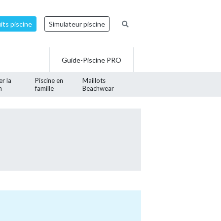
ts piscine
Simulateur piscine
Guide-Piscine PRO
er la
Piscine en
Maillots
n
famille
Beachwear