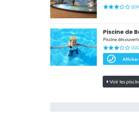
(234
Piscine de B
Piscine découvert
(322
Afficher
Voir les pisci