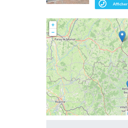
Afficher
+
−