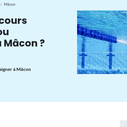
Mâcon
 cours
ou
à Mâcon ?
baigner à Mâcon