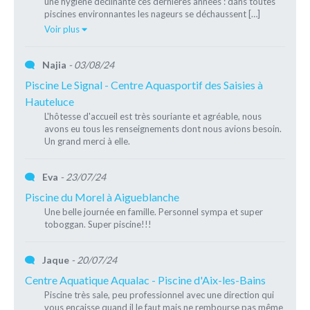
une hygiène déclinante ces dernières années : dans toutes
piscines environnantes les nageurs se déchaussent […]
Voir plus
Najia
- 03/08/24
Piscine Le Signal - Centre Aquasportif des Saisies à
Hauteluce
L'hôtesse d'accueil est très souriante et agréable, nous
avons eu tous les renseignements dont nous avions besoin.
Un grand merci à elle.
Eva
- 23/07/24
Piscine du Morel à Aigueblanche
Une belle journée en famille. Personnel sympa et super
toboggan. Super piscine!!!
Jaque
- 20/07/24
Centre Aquatique Aqualac - Piscine d'Aix-les-Bains
Piscine très sale, peu professionnel avec une direction qui
vous encaisse quand il le faut mais ne rembourse pas même