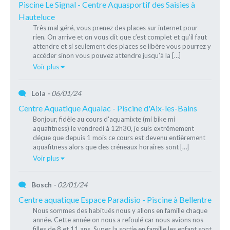
Piscine Le Signal - Centre Aquasportif des Saisies à
Hauteluce
Très mal géré, vous prenez des places sur internet pour
rien. On arrive et on vous dit que c’est complet et qu’il faut
attendre et si seulement des places se libère vous pourrez y
accéder sinon vous pouvez attendre jusqu’à la […]
Voir plus
Lola
- 06/01/24
Centre Aquatique Aqualac - Piscine d'Aix-les-Bains
Bonjour, fidèle au cours d'aquamixte (mi bike mi
aquafitness) le vendredi à 12h30, je suis extrêmement
déçue que depuis 1 mois ce cours est devenu entièrement
aquafitness alors que des créneaux horaires sont […]
Voir plus
Bosch
- 02/01/24
Centre aquatique Espace Paradisio - Piscine à Bellentre
Nous sommes des habitués nous y allons en famille chaque
année. Cette année on nous a refoulé car nous avions nos
filles de 8 et 11 ans. Super la sortie en famille les enfant sont