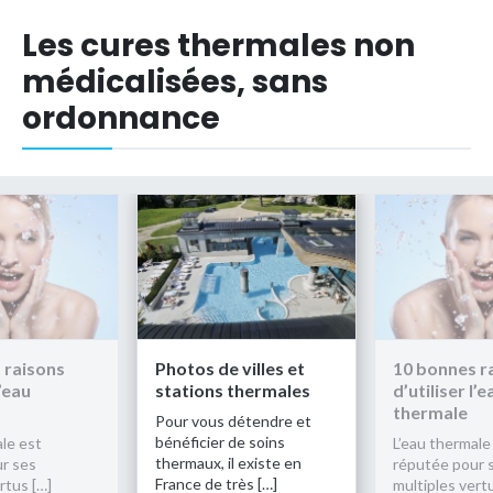
Les cures thermales non
médicalisées, sans
ordonnance
 raisons
Photos de villes et
10 bonnes r
l’eau
stations thermales
d’utiliser l’e
thermale
Pour vous détendre et
bénéficier de soins
ale est
L’eau thermale
thermaux, il existe en
r ses
réputée pour 
France de très […]
rtus […]
multiples vert