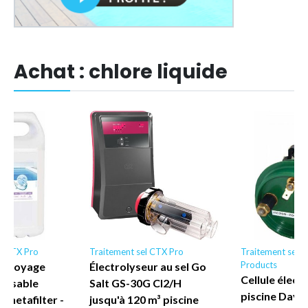
Achat : chlore liquide
ne CTX Pro
Traitement sel CTX Pro
Traitement sel 
Products
Nettoyage
Électrolyseur au sel Go
Cellule élect
e à sable
Salt GS-30G Cl2/H
piscine Dave
7 netafilter -
jusqu'à 120 m³ piscine