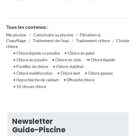
Tous les contenus :
Ma piscine
/
Construire sa piscine
/
Filtration &
Chauffage
/
Traitement de l'eau
/
Traitement chlore
/
Choisir
chlore
• Chlore liquide vs poudre
• Chlore en galet
• Chlore en poudre
• Chlore en stick
Chlore liquide
• Pastilles de chlore
• Chlore stabilisé
• Chlore multifonction
• Chlore lent
• Chlore gazeux
• Hypochlorite de calcium
• Efficacité chlore
• 10 choses chlore
Newsletter
Guide-Piscine