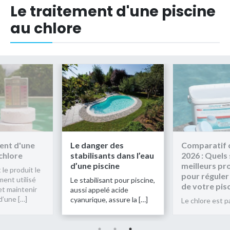
Le traitement d'une piscine
au chlore
 des
Comparatif chlore
Le traiteme
ts dans l’eau
2026 : Quels sont les
piscine au c
ine
meilleurs produits
Le chlore est l
pour réguler le chlore
plus courammen
nt pour piscine,
de votre piscine ?
pour traiter et
é acide
propre l’eau d’
assure la […]
Le chlore est parfait […]