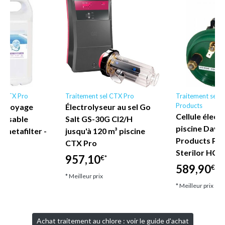
ne CTX Pro
Traitement sel CTX Pro
Traitement sel 
Products
Nettoyage
Électrolyseur au sel Go
Cellule élect
e à sable
Salt GS-30G Cl2/H
piscine Dave
7 netafilter -
jusqu'à 120 m³ piscine
Products Poo
CTX Pro
Sterilor HC1
957,10
€*
589,90
€*
* Meilleur prix
* Meilleur prix
Achat traitement au chlore : voir le guide d'achat