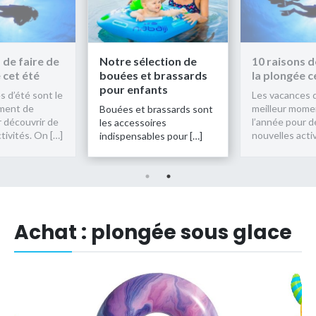
 de faire de
Notre sélection de
10 raisons d
 cet été
bouées et brassards
la plongée c
pour enfants
s d’été sont le
Les vacances d
oment de
meilleur mome
Bouées et brassards sont
r découvrir de
l’année pour d
les accessoires
tivités. On […]
nouvelles acti
indispensables pour […]
Achat : plongée sous glace