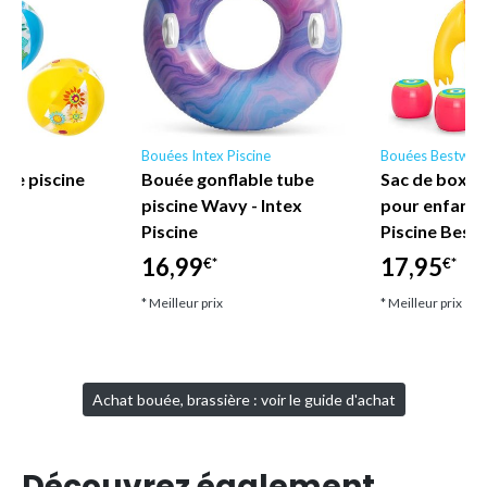
y
Bouées Intex Piscine
Bouées Bestway
age piscine
Bouée gonflable tube
Sac de boxe 
way
piscine Wavy - Intex
pour enfant
Piscine
Piscine Best
16,99
17,95
€*
€*
* Meilleur prix
* Meilleur prix
Achat bouée, brassière : voir le guide d'achat
Découvrez également