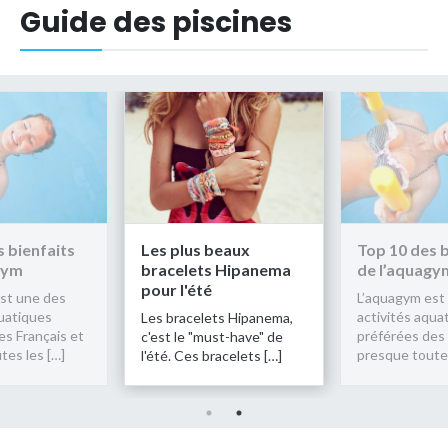
Guide des piscines
 bienfaits
Les plus beaux
Top 10 des b
gym
bracelets Hipanema
de l’aquagy
pour l'été
st une des
L’aquagym est
quatiques
activités aqua
Les bracelets Hipanema,
es Français et
préférées des 
c'est le "must-have" de
tes les […]
presque toutes
l'été. Ces bracelets […]