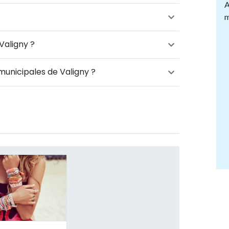
A
m
Valigny ?
 municipales de Valigny ?