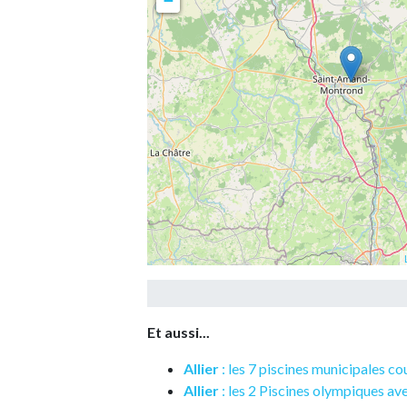
−
Et aussi...
Allier
: les 7 piscines municipales c
Allier
: les 2 Piscines olympiques av